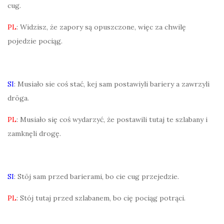
cug.
PL
: Widzisz, że zapory są opuszczone, więc za chwilę
pojedzie pociąg.
SI
: Musiało sie coś stać, kej sam postawiyli bariery a zawrzyli
drōga.
PL
: Musiało się coś wydarzyć, że postawili tutaj te szlabany i
zamknęli drogę.
SI
: Stōj sam przed barierami, bo cie cug przejedzie.
PL
: Stój tutaj przed szlabanem, bo cię pociąg potrąci.