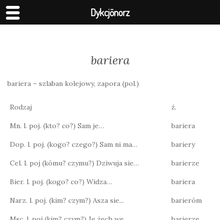
Dykcjōnorz
bariera
bariera – szlaban kolejowy, zapora (pol.)
Rodzaj
ż.
Mn. l. poj. (kto? co?) Sam je…
bariera
Dop. l. poj. (kogo? czego?) Sam ni ma…
bariery
Cel. l. poj (kōmu? czymu?) Dziwuja sie…
barierze
Bier. l. poj. (kogo? co?) Widza…
bariera
Narz. l. poj. (kim? czym?) Asza sie...
barierōm
Msc. l. poj (kim? czym?) Je żech we…
barierze