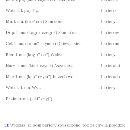
Wołacz l. poj. Ty…
bariero
Mn. l. mn. (kto? co?) Sam sōm…
bariery
Dop. l. mn. (kogo? czego?) Sam ni ma…
barierōw
Cel. l. mn. (kōmu? czymu?) Dziwuja sie…
barierōm
Bier. l. mn. (kogo? co?) Widza…
bariery
Narz. l. mn. (kim? czym?) Asza sie…
barierami
Msc. l. mn. (kim? czym?) Je żech we…
barierach
Wołacz l. mn. Wy…
bariery
Przimiotnik (jaki? czyj?)
-
SI
: Widzisz, że sōm bariery spuszczōne, tōż za chwila pojedzie