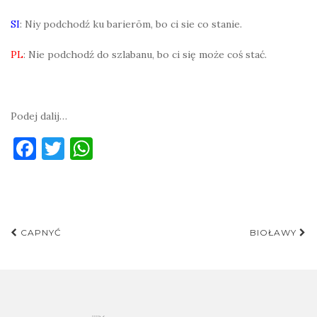
SI
: Niy podchodź ku barierōm, bo ci sie co stanie.
PL
: Nie podchodź do szlabanu, bo ci się może coś stać.
Podej dalij…
F
T
W
a
w
h
c
it
at
e
te
s
Post
b
r
A
CAPNYĆ
BIOŁAWY
navigation
o
p
o
p
k