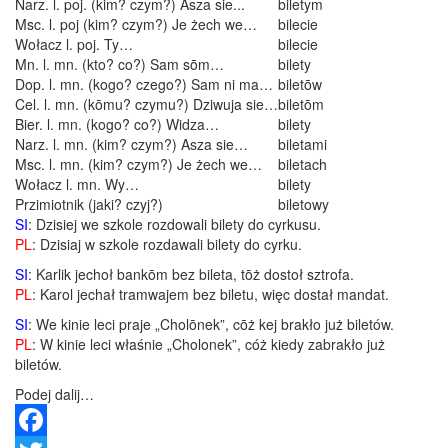
Narz. l. poj. (kim? czym?) Asza sie...
biletym
Msc. l. poj (kim? czym?) Je żech we…
bilecie
Wołacz l. poj. Ty…
bilecie
Mn. l. mn. (kto? co?) Sam sōm…
bilety
Dop. l. mn. (kogo? czego?) Sam ni ma…
biletōw
Cel. l. mn. (kōmu? czymu?) Dziwuja sie…
biletōm
Bier. l. mn. (kogo? co?) Widza…
bilety
Narz. l. mn. (kim? czym?) Asza sie…
biletami
Msc. l. mn. (kim? czym?) Je żech we…
biletach
Wołacz l. mn. Wy…
bilety
Przimiotnik (jaki? czyj?)
biletowy
SI
: Dzisiej we szkole rozdowali bilety do cyrkusu.
PL
: Dzisiaj w szkole rozdawali bilety do cyrku.
SI
: Karlik jechoł bankōm bez bileta, tōż dostoł sztrofa.
PL
: Karol jechał tramwajem bez biletu, więc dostał mandat.
SI
: We kinie leci praje „Cholōnek”, cōż kej brakło już biletów.
PL
: W kinie leci właśnie „Cholonek”, cóż kiedy zabrakło już
biletów.
Podej dalij…