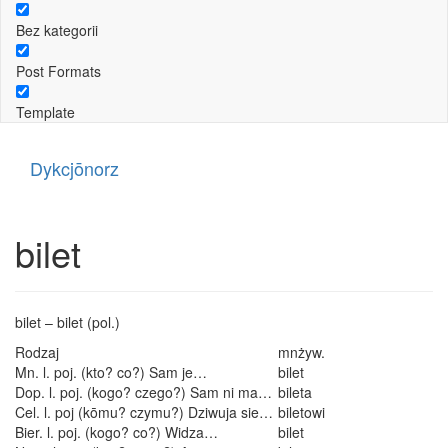
Bez kategorii
Post Formats
Template
Dykcjōnorz
bilet
bilet – bilet (pol.)
Rodzaj
mnżyw.
Mn. l. poj. (kto? co?) Sam je…
bilet
Dop. l. poj. (kogo? czego?) Sam ni ma…
bileta
Cel. l. poj (kōmu? czymu?) Dziwuja sie…
biletowi
Bier. l. poj. (kogo? co?) Widza…
bilet