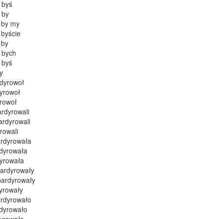
 byś
 by
 by my
byście
 by
 bych
 byś
y
dyrowoł
yrowoł
rowoł
rdyrowali
ardyrowali
rowali
rdyrowała
dyrowała
yrowała
ardyrowały
bardyrowały
yrowały
rdyrowało
dyrowało