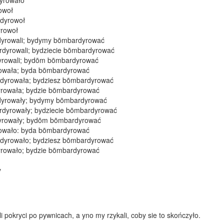
yrowało
owoł
dyrowoł
rowoł
yrowali; bydymy bōmbardyrować
rdyrowali; bydziecie bōmbardyrować
rowali; bydōm bōmbardyrować
owała; byda bōmbardyrować
dyrowała; bydziesz bōmbardyrować
rowała; bydzie bōmbardyrować
yrowały; bydymy bōmbardyrować
rdyrowały; bydziecie bōmbardyrować
rowały; bydōm bōmbardyrować
owało: byda bōmbardyrować
dyrowało; bydziesz bōmbardyrować
rowało; bydzie bōmbardyrować
y
 pokryci po pywnicach, a yno my rzykali, coby sie to skończyło.