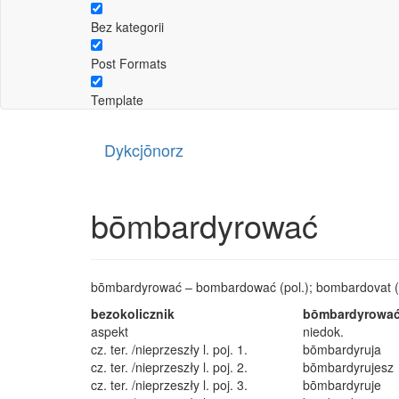
Bez kategorii
Post Formats
Template
Dykcjōnorz
bōmbardyrować
bōmbardyrować – bombardować (pol.); bombardovat (
bezokolicznik
bōmbardyrowa
aspekt
niedok.
cz. ter. /nieprzeszły l. poj. 1.
bōmbardyruja
cz. ter. /nieprzeszły l. poj. 2.
bōmbardyrujesz
cz. ter. /nieprzeszły l. poj. 3.
bōmbardyruje