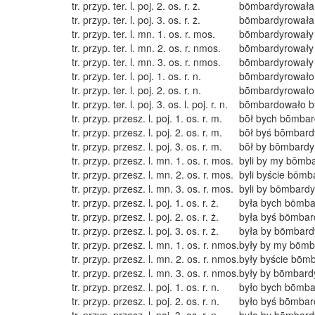
tr. przyp. ter. l. poj. 2. os. r. ż.
bōmbardyrowała
tr. przyp. ter. l. poj. 3. os. r. ż.
bōmbardyrowała
tr. przyp. ter. l. mn. 1. os. r. mos.
bōmbardyrowały
tr. przyp. ter. l. mn. 2. os. r. nmos.
bōmbardyrowały 
tr. przyp. ter. l. mn. 3. os. r. nmos.
bōmbardyrowały
tr. przyp. ter. l. poj. 1. os. r. n.
bōmbardyrowało
tr. przyp. ter. l. poj. 2. os. r. n.
bōmbardyrowało
tr. przyp. ter. l. poj. 3. os. l. poj. r. n.
bōmbardowało b
tr. przyp. przesz. l. poj. 1. os. r. m.
bōł bych bōmbar
tr. przyp. przesz. l. poj. 2. os. r. m.
bōł byś bōmbard
tr. przyp. przesz. l. poj. 3. os. r. m.
bōł by bōmbardy
tr. przyp. przesz. l. mn. 1. os. r. mos.
byli by my bōmba
tr. przyp. przesz. l. mn. 2. os. r. mos.
byli byście bōmb
tr. przyp. przesz. l. mn. 3. os. r. mos.
byli by bōmbardy
tr. przyp. przesz. l. poj. 1. os. r. ż.
była bych bōmba
tr. przyp. przesz. l. poj. 2. os. r. ż.
była byś bōmbar
tr. przyp. przesz. l. poj. 3. os. r. ż.
była by bōmbard
tr. przyp. przesz. l. mn. 1. os. r. nmos.
były by my bōmb
tr. przyp. przesz. l. mn. 2. os. r. nmos.
były byście bōm
tr. przyp. przesz. l. mn. 3. os. r. nmos.
były by bōmbard
tr. przyp. przesz. l. poj. 1. os. r. n.
było bych bōmba
tr. przyp. przesz. l. poj. 2. os. r. n.
było byś bōmbar