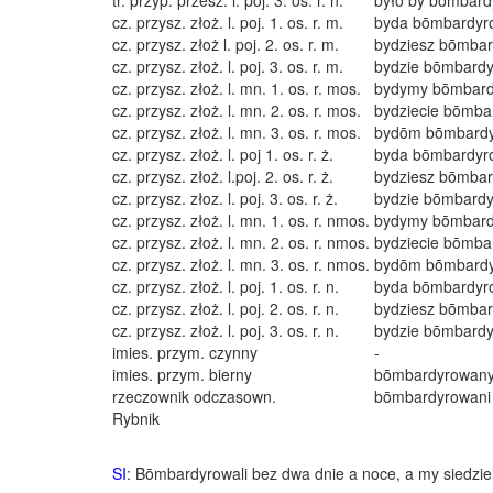
tr. przyp. przesz. l. poj. 3. os. r. n.
było by bōmbard
cz. przysz. złoż. l. poj. 1. os. r. m.
byda bōmbardyr
cz. przysz. złoż l. poj. 2. os. r. m.
bydziesz bōmbar
cz. przysz. złoż. l. poj. 3. os. r. m.
bydzie bōmbardy
cz. przysz. złoż. l. mn. 1. os. r. mos.
bydymy bōmbard
cz. przysz. złoż. l. mn. 2. os. r. mos.
bydziecie bōmba
cz. przysz. złoż. l. mn. 3. os. r. mos.
bydōm bōmbardy
cz. przysz. złoż. l. poj 1. os. r. ż.
byda bōmbardyr
cz. przysz. złoż. l.poj. 2. os. r. ż.
bydziesz bōmbar
cz. przysz. złoz. l. poj. 3. os. r. ż.
bydzie bōmbardy
cz. przysz. złoż. l. mn. 1. os. r. nmos.
bydymy bōmbard
cz. przysz. złoż. l. mn. 2. os. r. nmos.
bydziecie bōmba
cz. przysz. złoż. l. mn. 3. os. r. nmos.
bydōm bōmbardy
cz. przysz. złoż. l. poj. 1. os. r. n.
byda bōmbardyr
cz. przysz. złoż. l. poj. 2. os. r. n.
bydziesz bōmbar
cz. przysz. złoż. l. poj. 3. os. r. n.
bydzie bōmbardy
imies. przym. czynny
-
imies. przym. bierny
bōmbardyrowan
rzeczownik odczasown.
bōmbardyrowani
Rybnik
SI
: Bōmbardyrowali bez dwa dnie a noce, a my siedzieli