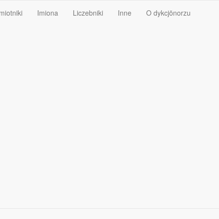
miotniki
Imiona
Liczebniki
Inne
O dykcjōnorzu