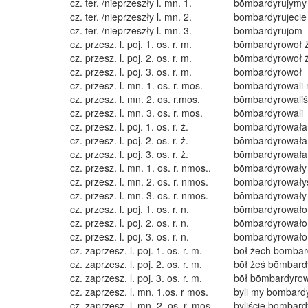
cz. ter. /nieprzeszły l. mn. 1.
bōmbardyrujymy
cz. ter. /nieprzeszły l. mn. 2.
bōmbardyrujecie
cz. ter. /nieprzeszły l. mn. 3.
bōmbardyrujōm
cz. przesz. l. poj. 1. os. r. m.
bōmbardyrowoł 
cz. przesz. l. poj. 2. os. r. m.
bōmbardyrowoł 
cz. przesz. l. poj. 3. os. r. m.
bōmbardyrowoł
cz. przesz. l. mn. 1. os. r. mos.
bōmbardyrowali
cz. przesz. l. mn. 2. os. r.mos.
bōmbardyrowaliś
cz. przesz. l. mn. 3. os. r. mos.
bōmbardyrowali
cz. przesz. l. poj. 1. os. r. ż.
bōmbardyrowała
cz. przesz. l. poj. 2. os. r. ż.
bōmbardyrowała
cz. przesz. l. poj. 3. os. r. ż.
bōmbardyrowała
cz. przesz. l. mn. 1. os. r. nmos..
bōmbardyrowały
cz. przesz. l. mn. 2. os. r. nmos.
bōmbardyrowałyś
cz. przesz. l. mn. 3. os. r. nmos.
bōmbardyrowały
cz. przesz. l. poj. 1. os. r. n.
bōmbardyrowało
cz. przesz. l. poj. 2. os. r. n.
bōmbardyrowało
cz. przesz. l. poj. 3. os. r. n.
bōmbardyrowało
cz. zaprzesz. l. poj. 1. os. r. m.
bōł żech bōmbar
cz. zaprzesz. l. poj. 2. os. r. m.
bōł żeś bōmbard
cz. zaprzesz. l. poj. 3. os. r. m.
bōł bōmbardyro
cz. zaprzesz. l. mn. 1.os. r mos.
byli my bōmbard
cz. zaprzesz. l. mn. 2. os. r. mos.
byliście bōmbard