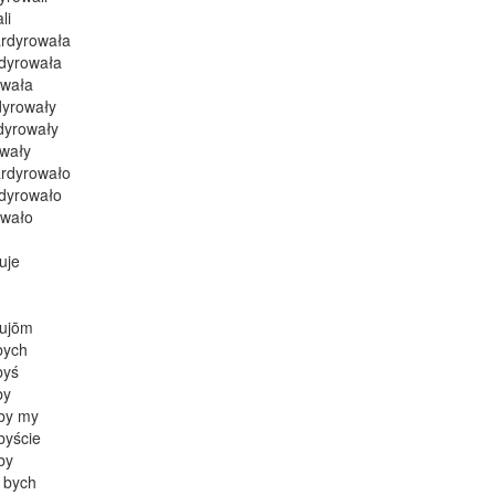
li
rdyrowała
dyrowała
owała
dyrowały
dyrowały
wały
rdyrowało
dyrowało
owało
uje
rujōm
bych
byś
by
by my
byście
by
 bych