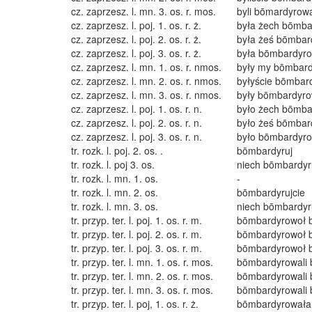
cz. zaprzesz. l. mn. 3. os. r. mos.
byli bōmardyrowa
cz. zaprzesz. l. poj. 1. os. r. ż.
była żech bōmba
cz. zaprzesz. l. poj. 2. os. r. ż.
była żeś bōmbar
cz. zaprzesz. l. poj. 3. os. r. ż.
była bōmbardyr
cz. zaprzesz. l. mn. 1. os. r. nmos.
były my bōmbar
cz. zaprzesz. l. mn. 2. os. r. nmos.
byłyście bōmbar
cz. zaprzesz. l. mn. 3. os. r. nmos.
były bōmbardyro
cz. zaprzesz. l. poj. 1. os. r. n.
było żech bōmba
cz. zaprzesz. l. poj. 2. os. r. n.
było żeś bōmbar
cz. zaprzesz. l. poj. 3. os. r. n.
było bōmbardyr
tr. rozk. l. poj. 2. os. .
bōmbardyruj
tr. rozk. l. poj 3. os.
niech bōmbardyr
tr. rozk. l. mn. 1. os.
-
tr. rozk. l. mn. 2. os.
bōmbardyrujcie
tr. rozk. l. mn. 3. os.
niech bōmbardy
tr. przyp. ter. l. poj. 1. os. r. m.
bōmbardyrowoł 
tr. przyp. ter. l. poj. 2. os. r. m.
bōmbardyrowoł 
tr. przyp. ter. l. poj. 3. os. r. m.
bōmbardyrowoł 
tr. przyp. ter. l. mn. 1. os. r. mos.
bōmbardyrowali 
tr. przyp. ter. l. mn. 2. os. r. mos.
bōmbardyrowali 
tr. przyp. ter. l. mn. 3. os. r. mos.
bōmbardyrowali 
tr. przyp. ter. l. poj, 1. os. r. ż.
bōmbardyrowała