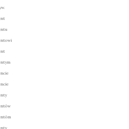
yw.
ynt
yntu
yntowi
ynt
yntym
ncie
ncie
ynty
yntōw
yntōm
ynty