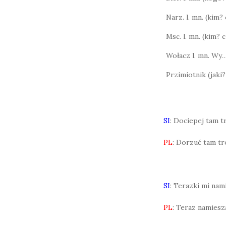
Narz. l. mn. (kim
Msc. l. mn. (kim?
Wołacz l. mn. Wy
Przimiotnik (jaki?
SI
: Dociepej tam t
PL
: Dorzuć tam tr
SI
: Terazki mi na
PL
: Teraz namiesz