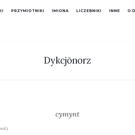
KI
PRZYMIOTNIKI
IMIONA
LICZEBNIKI
INNE
O 
Dykcjōnorz
cymynt
ol.)