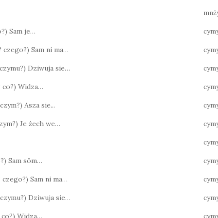
mnż
co?) Sam je…
cym
o? czego?) Sam ni ma…
cym
? czymu?) Dziwuja sie…
cym
o? co?) Widza…
cym
 czym?) Asza sie...
cym
 czym?) Je żech we…
cymy
cymy
co?) Sam sōm…
cym
? czego?) Sam ni ma…
cym
? czymu?) Dziwuja sie…
cym
o? co?) Widza…
cym