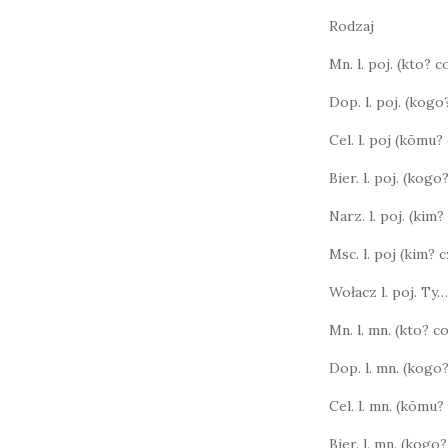
Rodzaj
Mn. l. poj. (kto? 
Dop. l. poj. (kog
Cel. l. poj (kōmu
Bier. l. poj. (kog
Narz. l. poj. (kim?
Msc. l. poj (kim?
Wołacz l. poj. Ty…
Mn. l. mn. (kto? 
Dop. l. mn. (kogo
Cel. l. mn. (kōmu
Bier. l. mn. (kog