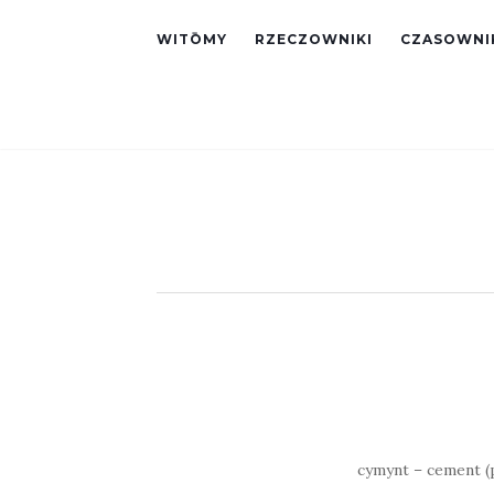
WITŌMY
RZECZOWNIKI
CZASOWNI
cymynt – cement (p