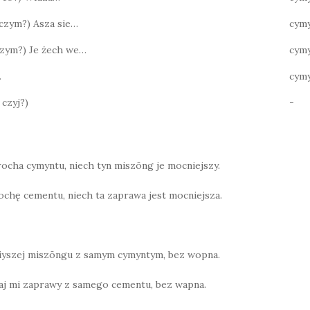
? czym?) Asza sie…
cym
 czym?) Je żech we…
cym
…
cym
 czyj?)
-
rocha cymyntu, niech tyn miszōng je mocniejszy.
ochę cementu, niech ta zaprawa jest mocniejsza.
miyszej miszōngu z samym cymyntym, bez wopna.
aj mi zaprawy z samego cementu, bez wapna.