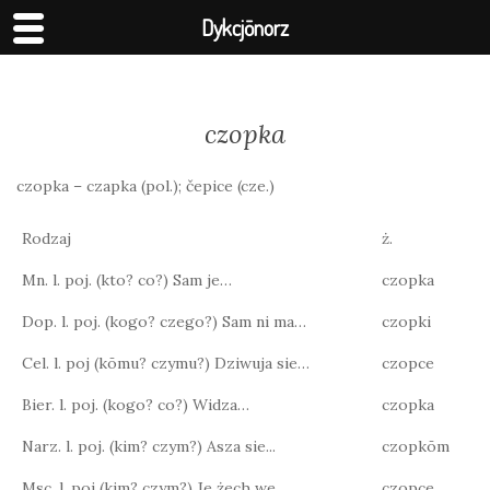
Dykcjōnorz
czopka
czopka – czapka (pol.); čepice (cze.)
Rodzaj
ż.
Mn. l. poj. (kto? co?) Sam je…
czopka
Dop. l. poj. (kogo? czego?) Sam ni ma…
czopki
Cel. l. poj (kōmu? czymu?) Dziwuja sie…
czopce
Bier. l. poj. (kogo? co?) Widza…
czopka
Narz. l. poj. (kim? czym?) Asza sie...
czopkōm
Msc. l. poj (kim? czym?) Je żech we…
czopce