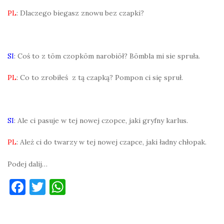
PL
: Dlaczego biegasz znowu bez czapki?
SI
: Coś to z tōm czopkōm narobiōł? Bōmbla mi sie spruła.
PL
: Co to zrobiłeś z tą czapką? Pompon ci się spruł.
SI
: Ale ci pasuje w tej nowej czopce, jaki gryfny karlus.
PL
: Ależ ci do twarzy w tej nowej czapce, jaki ładny chłopak.
Podej dalij…
F
T
W
a
w
h
c
it
at