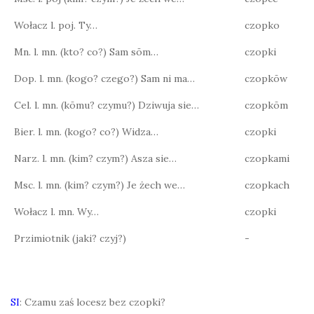
Wołacz l. poj. Ty…
czopko
Mn. l. mn. (kto? co?) Sam sōm…
czopki
Dop. l. mn. (kogo? czego?) Sam ni ma…
czopkōw
Cel. l. mn. (kōmu? czymu?) Dziwuja sie…
czopkōm
Bier. l. mn. (kogo? co?) Widza…
czopki
Narz. l. mn. (kim? czym?) Asza sie…
czopkami
Msc. l. mn. (kim? czym?) Je żech we…
czopkach
Wołacz l. mn. Wy…
czopki
Przimiotnik (jaki? czyj?)
-
SI
: Czamu zaś locesz bez czopki?