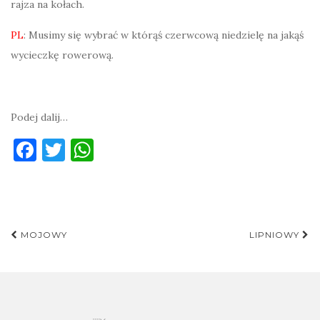
rajza na kołach.
PL
: Musimy się wybrać w którąś czerwcową niedzielę na jakąś
wycieczkę rowerową.
Podej dalij…
F
T
W
a
w
h
c
it
at
e
te
s
Post
b
r
A
MOJOWY
LIPNIOWY
navigation
o
p
o
p
k