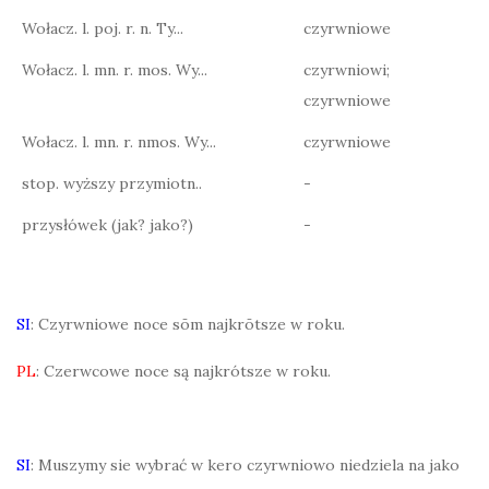
Wołacz. l. poj. r. n. Ty...
czyrwniowe
Wołacz. l. mn. r. mos. Wy...
czyrwniowi;
czyrwniowe
Wołacz. l. mn. r. nmos. Wy...
czyrwniowe
stop. wyższy przymiotn..
-
przysłówek (jak? jako?)
-
SI
: Czyrwniowe noce sōm najkrōtsze w roku.
PL
: Czerwcowe noce są najkrótsze w roku.
SI
: Muszymy sie wybrać w kero czyrwniowo niedziela na jako