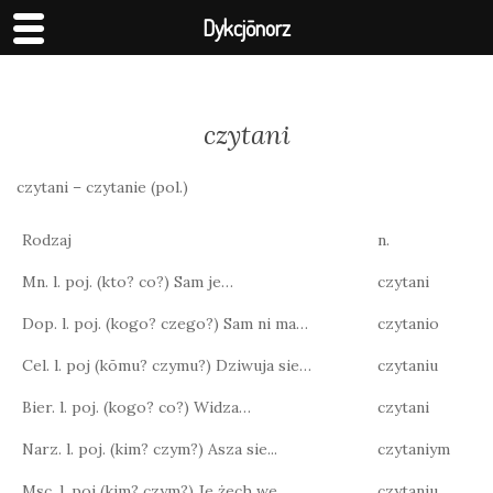
Dykcjōnorz
czytani
czytani – czytanie (pol.)
Rodzaj
n.
Mn. l. poj. (kto? co?) Sam je…
czytani
Dop. l. poj. (kogo? czego?) Sam ni ma…
czytanio
Cel. l. poj (kōmu? czymu?) Dziwuja sie…
czytaniu
Bier. l. poj. (kogo? co?) Widza…
czytani
Narz. l. poj. (kim? czym?) Asza sie...
czytaniym
Msc. l. poj (kim? czym?) Je żech we…
czytaniu