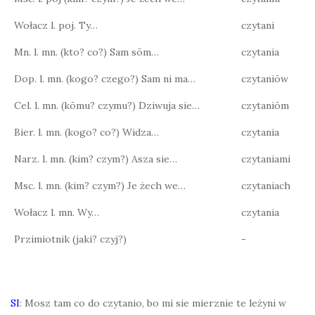
Wołacz l. poj. Ty…
czytani
Mn. l. mn. (kto? co?) Sam sōm…
czytania
Dop. l. mn. (kogo? czego?) Sam ni ma…
czytaniōw
Cel. l. mn. (kōmu? czymu?) Dziwuja sie…
czytaniōm
Bier. l. mn. (kogo? co?) Widza…
czytania
Narz. l. mn. (kim? czym?) Asza sie…
czytaniami
Msc. l. mn. (kim? czym?) Je żech we…
czytaniach
Wołacz l. mn. Wy…
czytania
Przimiotnik (jaki? czyj?)
-
SI
: Mosz tam co do czytanio, bo mi sie mierznie te leżyni w