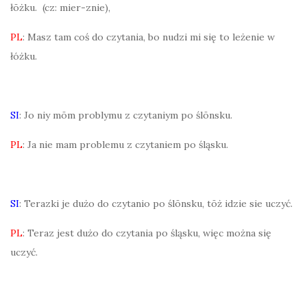
łōżku. (cz: mier-znie),
PL
: Masz tam coś do czytania, bo nudzi mi się to leżenie w
łóżku.
SI
: Jo niy mōm problymu z czytaniym po ślōnsku.
PL
: Ja nie mam problemu z czytaniem po śląsku.
SI
: Terazki je dużo do czytanio po ślōnsku, tōż idzie sie uczyć.
PL
: Teraz jest dużo do czytania po śląsku, więc można się
uczyć.