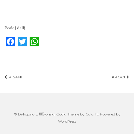
Podej dalij…
F
T
W
a
w
h
c
it
at
e
te
s
Post
b
r
A
PISANI
KROCI
navigation
o
p
o
p
k
© Dykcjonorz Ślonskij Godki Theme by
Colorlib
Powered by
WordPress