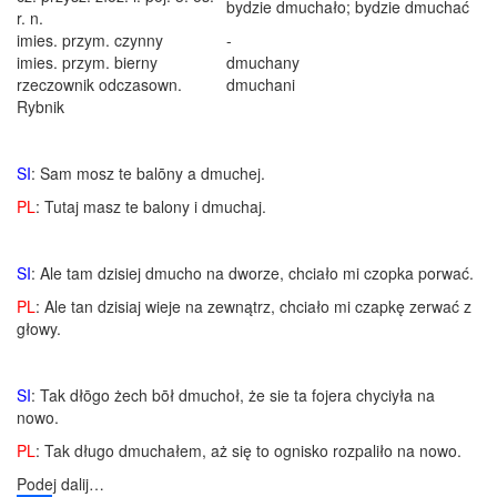
bydzie dmuchało; bydzie dmuchać
r. n.
imies. przym. czynny
-
imies. przym. bierny
dmuchany
rzeczownik odczasown.
dmuchani
Rybnik
SI
: Sam mosz te balōny a dmuchej.
PL
: Tutaj masz te balony i dmuchaj.
SI
: Ale tam dzisiej dmucho na dworze, chciało mi czopka porwać.
PL
: Ale tan dzisiaj wieje na zewnątrz, chciało mi czapkę zerwać z
głowy.
SI
: Tak dłōgo żech bōł dmuchoł, że sie ta fojera chyciyła na
nowo.
PL
: Tak długo dmuchałem, aż się to ognisko rozpaliło na nowo.
Podej dalij…