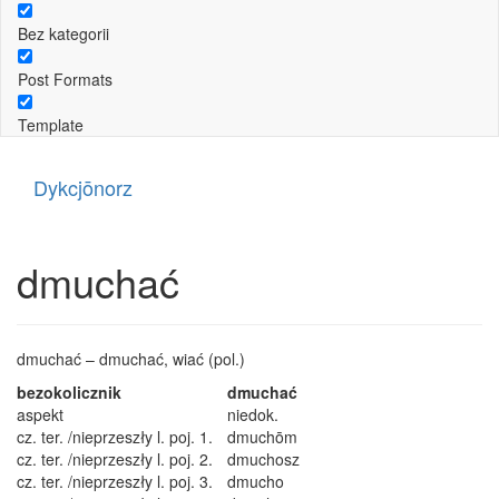
Bez kategorii
Post Formats
Template
Dykcjōnorz
dmuchać
dmuchać – dmuchać, wiać (pol.)
bezokolicznik
dmuchać
aspekt
niedok.
cz. ter. /nieprzeszły l. poj. 1.
dmuchōm
cz. ter. /nieprzeszły l. poj. 2.
dmuchosz
cz. ter. /nieprzeszły l. poj. 3.
dmucho