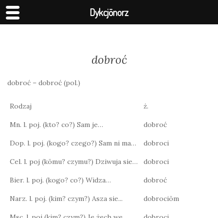
Dykcjōnorz
dobroć
dobroć – dobroć (pol.)
Rodzaj
ż.
Mn. l. poj. (kto? co?) Sam je…
dobroć
Dop. l. poj. (kogo? czego?) Sam ni ma…
dobroci
Cel. l. poj (kōmu? czymu?) Dziwuja sie…
dobroci
Bier. l. poj. (kogo? co?) Widza…
dobroć
Narz. l. poj. (kim? czym?) Asza sie...
dobrociōm
Msc. l. poj (kim? czym?) Je żech we…
dobroci