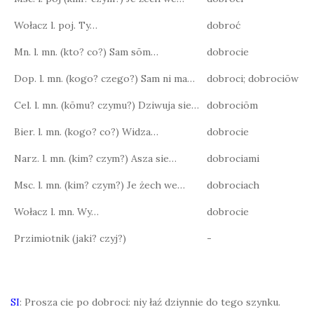
Wołacz l. poj. Ty…
dobroć
Mn. l. mn. (kto? co?) Sam sōm…
dobrocie
Dop. l. mn. (kogo? czego?) Sam ni ma…
dobroci; dobrociōw
Cel. l. mn. (kōmu? czymu?) Dziwuja sie…
dobrociōm
Bier. l. mn. (kogo? co?) Widza…
dobrocie
Narz. l. mn. (kim? czym?) Asza sie…
dobrociami
Msc. l. mn. (kim? czym?) Je żech we…
dobrociach
Wołacz l. mn. Wy…
dobrocie
Przimiotnik (jaki? czyj?)
-
SI
: Prosza cie po dobroci: niy łaź dziynnie do tego szynku.