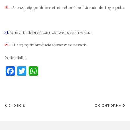
PL
: Proszę cię po dobroci: nie chodź codziennie do tego pubu.
SI
: U niyj ta dobroć zarozki we ôczach widać.
PL
: U niej tę dobroć widać zaraz w oczach.
Podej dalij…
F
T
W
a
w
h
c
it
at
e
te
s
Post
b
r
A
DIOBOŁ
DOCHTORKA
navigation
o
p
o
p