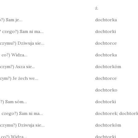
ż.
co?) Sam je…
dochtorka
o? czego?) Sam ni ma…
dochtorki
? czymu?) Dziwuja sie…
dochtorce
o? co?) Widza…
dochtorka
 czym?) Asza sie...
dochtorkōm
 czym?) Je żech we…
dochtorce
dochtorko
co?) Sam sōm…
dochtorki
? czego?) Sam ni ma…
dochtorek; dochtor
? czymu?) Dziwuja sie…
dochtorkōm
o? co?) Widza…
dochtorki