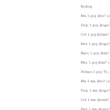
Rodzaj
Mn. l. poj. (kto? 
Dop. l. poj. (kog
Cel. l. poj (kōmu
Bier. l. poj. (kog
Narz. l. poj. (kim?
Msc. l. poj (kim?
Wołacz l. poj. Ty…
Mn. l. mn. (kto? 
Dop. l. mn. (kogo
Cel. l. mn. (kōmu
Bier. l. mn. (kog