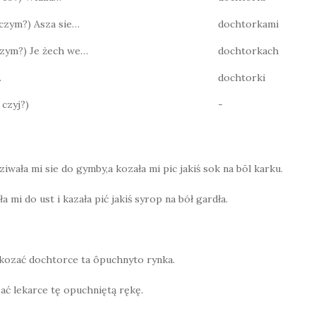
? czym?) Asza sie…
dochtorkami
 czym?) Je żech we…
dochtorkach
…
dochtorki
 czyj?)
-
iwała mi sie do gymby,a kozała mi pic jakiś sok na bōl karku.
ła mi do ust i kazała pić jakiś syrop na bół gardła.
okozać dochtorce ta ôpuchnyto rynka.
ać lekarce tę opuchniętą rękę.