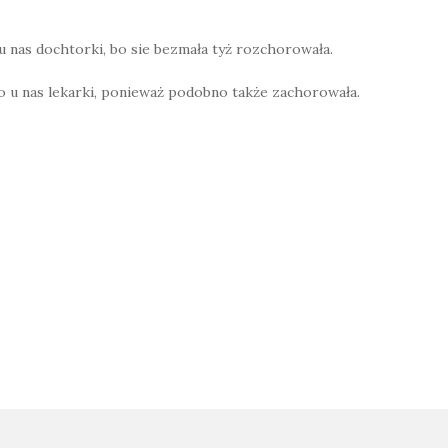
o u nas dochtorki, bo sie bezmała tyż rozchorowała.
yło u nas lekarki, ponieważ podobno także zachorowała.
on