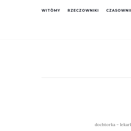
WITŌMY
RZECZOWNIKI
CZASOWNI
dochtorka – lekark