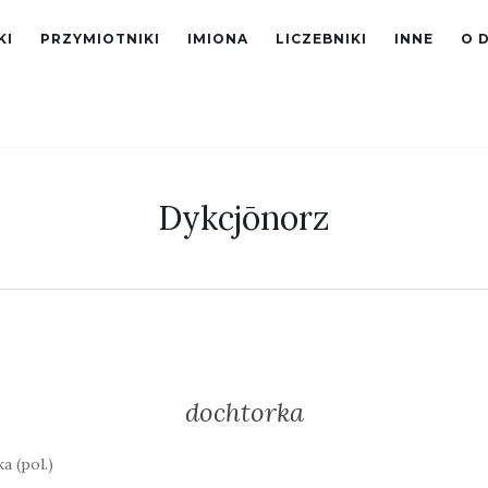
KI
PRZYMIOTNIKI
IMIONA
LICZEBNIKI
INNE
O 
Dykcjōnorz
dochtorka
a (pol.)