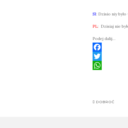
SI
: Dzisio niy był
PL
: Dzisiaj nie b
Podej dalij…
F
a
T
c
w
W
e
i
h
b
t
a
Post
o
t
t
DOBROĆ
navigati
o
e
s
k
r
A