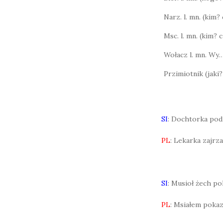
Narz. l. mn. (kim
Msc. l. mn. (kim?
Wołacz l. mn. Wy
Przimiotnik (jaki?
SI
: Dochtorka podz
PL
: Lekarka zajrza
SI
: Musioł żech p
PL
: Msiałem pokaz