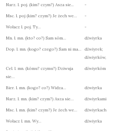
Narz. l. poj. (kim? czym?) Asza sie...
-
Msc. l. poj (kim? czym?) Je żech we…
-
Wołacz l. poj. Ty…
-
Mn. l. mn. (kto? co?) Sam sōm…
dźwiyrka
Dop. l. mn. (kogo? czego?) Sam ni ma…
dźwiyrek;
dźwiyrkōw,
Cel. l. mn. (kōmu? czymu?) Dziwuja
dźwiyrkōm
sie…
Bier. l. mn. (kogo? co?) Widza…
dżwiyrka
Narz. l. mn. (kim? czym?) Asza sie…
dźwiyrkami
Msc. l. mn. (kim? czym?) Je żech we…
dźwiyrkach
Wołacz l. mn. Wy…
dźwiyrka