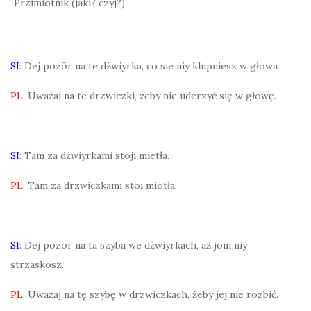
Przimiotnik (jaki? czyj?)
-
SI
: Dej pozōr na te dźwiyrka, co sie niy klupniesz w głowa.
PL
: Uważaj na te drzwiczki, żeby nie uderzyć się w głowę.
SI
: Tam za dźwiyrkami stoji mietła.
PL
: Tam za drzwiczkami stoi miotła.
SI
: Dej pozōr na ta szyba we dźwiyrkach, aż jōm niy
strzaskosz.
PL
: Uważaj na tę szybę w drzwiczkach, żeby jej nie rozbić.