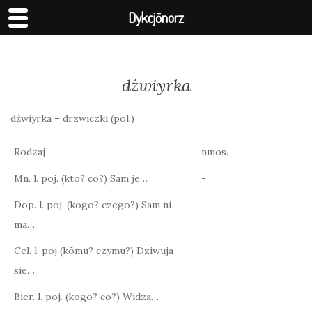
Dykcjōnorz
dźwiyrka
dźwiyrka – drzwiczki (pol.)
Rodzaj
nmos.
Mn. l. poj. (kto? co?) Sam je…
-
Dop. l. poj. (kogo? czego?) Sam ni
-
ma…
Cel. l. poj (kōmu? czymu?) Dziwuja
-
sie…
Bier. l. poj. (kogo? co?) Widza…
-