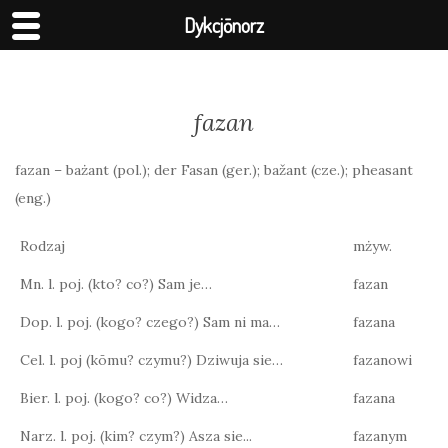
Dykcjōnorz
fazan
fazan – bażant (pol.); der Fasan (ger.); bažant (cze.); pheasant
(eng.)
Rodzaj
mżyw.
Mn. l. poj. (kto? co?) Sam je…
fazan
Dop. l. poj. (kogo? czego?) Sam ni ma…
fazana
Cel. l. poj (kōmu? czymu?) Dziwuja sie…
fazanowi
Bier. l. poj. (kogo? co?) Widza…
fazana
Narz. l. poj. (kim? czym?) Asza sie...
fazanym