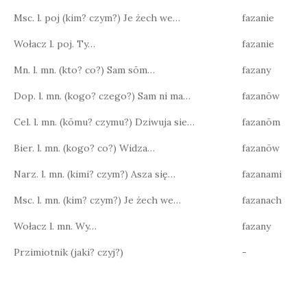
Msc. l. poj (kim? czym?) Je żech we…
fazanie
Wołacz l. poj. Ty…
fazanie
Mn. l. mn. (kto? co?) Sam sōm…
fazany
Dop. l. mn. (kogo? czego?) Sam ni ma…
fazanōw
Cel. l. mn. (kōmu? czymu?) Dziwuja sie…
fazanōm
Bier. l. mn. (kogo? co?) Widza…
fazanōw
Narz. l. mn. (kimi? czym?) Asza się…
fazanami
Msc. l. mn. (kim? czym?) Je żech we…
fazanach
Wołacz l. mn. Wy…
fazany
Przimiotnik (jaki? czyj?)
-