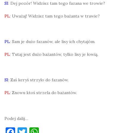
SI
: Dej pozōr! Widzisz tam tego fazana we trowie?
PL
: Uważaj! Widzisz tam tego bażanta w trawie?
PL
: Sam je dużo fazanōw, ale lisy ich chytajōm.
PL
: Tutaj jest dużo bażantów, tylko lisy je łowią.
SI
: Zaś keryś strzylo do fazanōw.
PL
: Znowu ktoś strzela do bażantów.
Podej dalij…
F
T
W