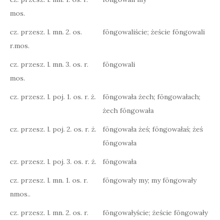
mos.
cz. przesz. l. mn. 2. os.
fōngowaliście; żeście fōngowali
r.mos.
cz. przesz. l. mn. 3. os. r.
fōngowali
mos.
cz. przesz. l. poj. 1. os. r. ż.
fōngowała żech; fōngowałach;
żech fōngowała
cz. przesz. l. poj. 2. os. r. ż.
fōngowała żeś; fōngowałaś; żeś
fōngowała
cz. przesz. l. poj. 3. os. r. ż.
fōngowała
cz. przesz. l. mn. 1. os. r.
fōngowały my; my fōngowały
nmos..
cz. przesz. l. mn. 2. os. r.
fōngowałyście; żeście fōngowały