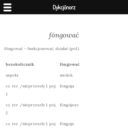
Dykcjōnorz
fōngować
fōngować – funkcjonować, działać (pol.)
bezokolicznik
fōngować
aspekt
niedok.
cz. ter. /nieprzeszły l. poj.
fōnguja
1.
cz. ter. /nieprzeszły l. poj.
fōngujesz
2.
cz. ter. /nieprzeszły l. poj.
fōnguje