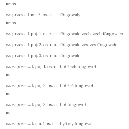
nmos.
cz. przesz. l. mn. 3. os. r.
fōngowały
nmos.
cz. przesz. l. poj. 1. os. r. n.
fōngowało żech; żech fōngowało
cz. przesz. l. poj. 2. os. r. n.
fōngowało żeś; żeś fōngowało
cz. przesz. l. poj. 3. os. r. n.
fōngowało
cz. zaprzesz. l. poj. 1. os. r.
bōł żech fōngowoł
m.
cz. zaprzesz. l. poj. 2. os. r.
bōł żeś fōngowoł
m.
cz. zaprzesz. l. poj. 3. os. r.
bōł fōngowoł
m.
cz. zaprzesz. l. mn. 1.os. r
byli my fōngowali