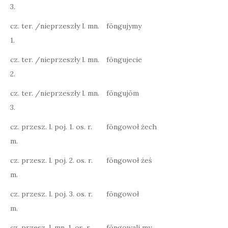
3.
cz. ter. /nieprzeszły l. mn.
fōngujymy
1.
cz. ter. /nieprzeszły l. mn.
fōngujecie
2.
cz. ter. /nieprzeszły l. mn.
fōngujōm
3.
cz. przesz. l. poj. 1. os. r.
fōngowoł żech
m.
cz. przesz. l. poj. 2. os. r.
fōngowoł żeś
m.
cz. przesz. l. poj. 3. os. r.
fōngowoł
m.
cz. przesz. l. mn. 1. os. r.
fōngowali my