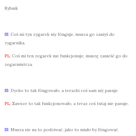
Rybnik
SI
: Coś mi tyn zygarek niy fōnguje, musza go zaniyś do
zygarnika.
PL
: Coś mi ten zegarek nie funkcjonuje, muszę zanieść go do
zegarmistrza.
SI
: Dycko to tak fōngowało, a terazki coś sam niy pasuje.
PL
: Zawsze to tak funkcjonowało, a teraz coś tutaj nie pasuje.
SI
: Musza sie na to podziwać, jako to miało by fōngować.