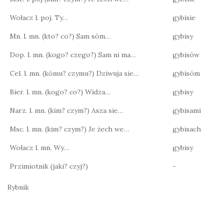
Wołacz l. poj. Ty…
gybisie
Mn. l. mn. (kto? co?) Sam sōm…
gybisy
Dop. l. mn. (kogo? czego?) Sam ni ma…
gybisōw
Cel. l. mn. (kōmu? czymu?) Dziwuja sie…
gybisōm
Bier. l. mn. (kogo? co?) Widza…
gybisy
Narz. l. mn. (kim? czym?) Asza sie…
gybisami
Msc. l. mn. (kim? czym?) Je żech we…
gybisach
Wołacz l. mn. Wy…
gybisy
Przimiotnik (jaki? czyj?)
-
Rybnik