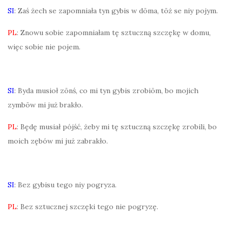
SI
: Zaś żech se zapomniała tyn gybis w dōma, tōż se niy pojym.
PL
: Znowu sobie zapomniałam tę sztuczną szczękę w domu,
więc sobie nie pojem.
SI
: Byda musioł zōnś, co mi tyn gybis zrobiōm, bo mojich
zymbōw mi już brakło.
PL
: Będę musiał pójść, żeby mi tę sztuczną szczękę zrobili, bo
moich zębów mi już zabrakło.
SI
: Bez gybisu tego niy pogryza.
PL
: Bez sztucznej szczęki tego nie pogryzę.