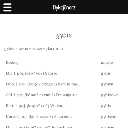
Dykcjōnorz
gybis
gybis – sztuczna szczęka (pol.)
Rodzaj
mnżyw.
Mn. l. poj. (kto? co?) Sam je…
gybis
Dop. l. poj. (kogo? czego?) Sam ni ma…
gybisu
Cel. l. poj (kōmu? czymu?) Dziwuja sie…
gybisowi
Bier. l. poj. (kogo? co?) Widza…
gybis
Narz. l. poj. (kim? czym?) Asza sie...
gybisym
Msc. l. poj (kim? czym?) Je żech we…
gybisie