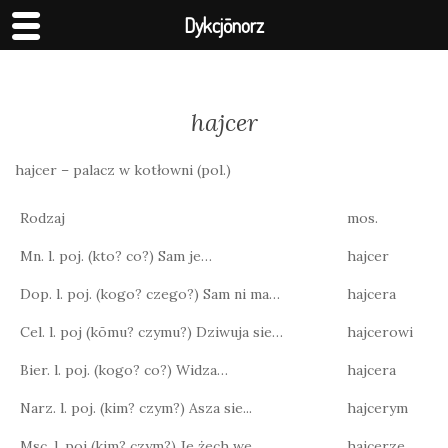
Dykcjōnorz
hajcer
hajcer – palacz w kotłowni (pol.)
Rodzaj
mos.
Mn. l. poj. (kto? co?) Sam je…
hajcer
Dop. l. poj. (kogo? czego?) Sam ni ma…
hajcera
Cel. l. poj (kōmu? czymu?) Dziwuja sie…
hajcerowi
Bier. l. poj. (kogo? co?) Widza…
hajcera
Narz. l. poj. (kim? czym?) Asza sie...
hajcerym
Msc. l. poj (kim? czym?) Je żech we…
hajcerze