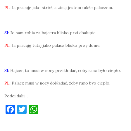
PL
: Ja pracuję jako stróż, a zimą jestem także palaczem.
SI
: Jo sam robia za hajcera blisko przi chałupie.
PL
: Ja pracuję tutaj jako palacz blisko przy domu.
SI
: Hajcer, to musi w nocy przikłodać, coby rano było ciepło.
PL
: Palacz musi w nocy dokładać, żeby rano byo ciepło.
Podej dalij…
F
T
W
a
w
h
c
it
at