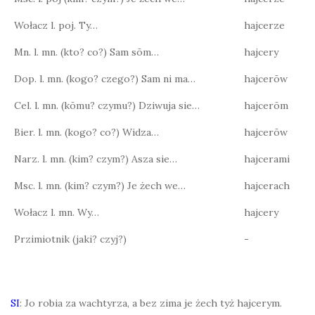
Wołacz l. poj. Ty…
hajcerze
Mn. l. mn. (kto? co?) Sam sōm…
hajcery
Dop. l. mn. (kogo? czego?) Sam ni ma…
hajcerōw
Cel. l. mn. (kōmu? czymu?) Dziwuja sie…
hajcerōm
Bier. l. mn. (kogo? co?) Widza…
hajcerōw
Narz. l. mn. (kim? czym?) Asza sie…
hajcerami
Msc. l. mn. (kim? czym?) Je żech we…
hajcerach
Wołacz l. mn. Wy…
hajcery
Przimiotnik (jaki? czyj?)
-
SI
: Jo robia za wachtyrza, a bez zima je żech tyż hajcerym.