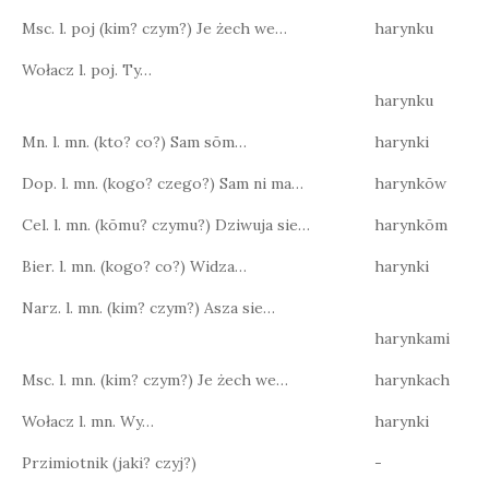
Msc. l. poj (kim? czym?) Je żech we…
harynku
Wołacz l. poj. Ty…
harynku
Mn. l. mn. (kto? co?) Sam sōm…
harynki
Dop. l. mn. (kogo? czego?) Sam ni ma…
harynkōw
Cel. l. mn. (kōmu? czymu?) Dziwuja sie…
harynkōm
Bier. l. mn. (kogo? co?) Widza…
harynki
Narz. l. mn. (kim? czym?) Asza sie…
harynkami
Msc. l. mn. (kim? czym?) Je żech we…
harynkach
Wołacz l. mn. Wy…
harynki
Przimiotnik (jaki? czyj?)
-