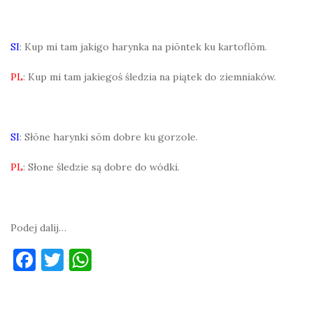
SI
: Kup mi tam jakigo harynka na piōntek ku kartoflōm.
PL
: Kup mi tam jakiegoś śledzia na piątek do ziemniaków.
SI
: Słōne harynki sōm dobre ku gorzole.
PL
: Słone śledzie są dobre do wódki.
Podej dalij…
F
T
W
a
w
h
c
it
at