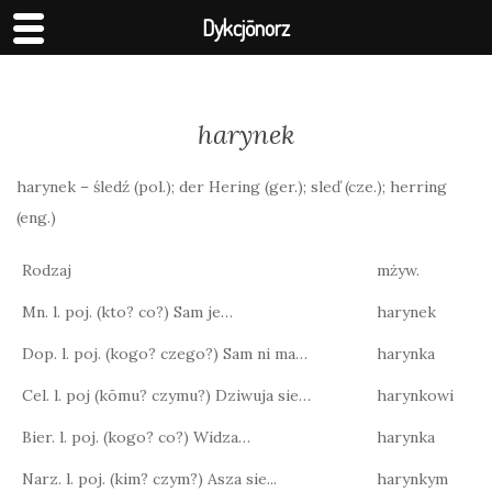
Dykcjōnorz
harynek
harynek – śledź (pol.); der Hering (ger.); sleď (cze.); herring
(eng.)
Rodzaj
mżyw.
Mn. l. poj. (kto? co?) Sam je…
harynek
Dop. l. poj. (kogo? czego?) Sam ni ma…
harynka
Cel. l. poj (kōmu? czymu?) Dziwuja sie…
harynkowi
Bier. l. poj. (kogo? co?) Widza…
harynka
Narz. l. poj. (kim? czym?) Asza sie...
harynkym