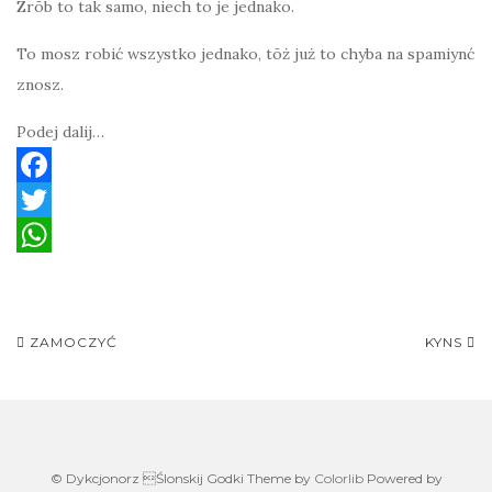
Zrōb to tak samo, niech to je jednako.
To mosz robić wszystko jednako, tōż już to chyba na spamiynć
znosz.
Podej dalij…
F
a
T
c
w
W
e
i
h
Post
b
t
a
ZAMOCZYĆ
KYNS
navigation
o
t
t
o
e
s
k
r
A
© Dykcjonorz Ślonskij Godki Theme by
Colorlib
Powered by
p