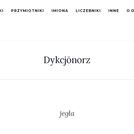
KI
PRZYMIOTNIKI
IMIONA
LICZEBNIKI
INNE
O 
Dykcjōnorz
jegła