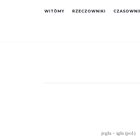
WITŌMY
RZECZOWNIKI
CZASOWNI
jegła – igła (pol.)