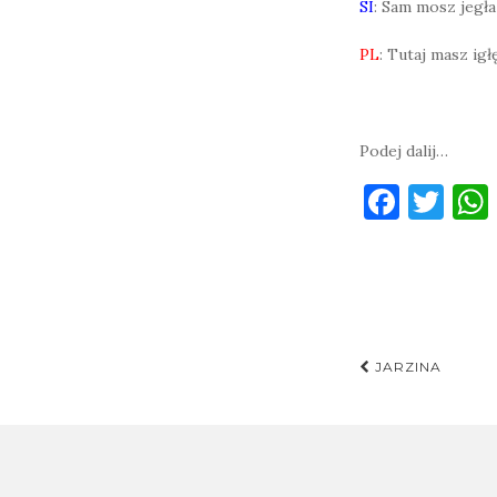
SI
: Sam mosz jegła 
PL
: Tutaj masz igłę
Podej dalij…
F
T
a
w
c
it
e
te
b
r
Post
o
JARZINA
navigati
o
k