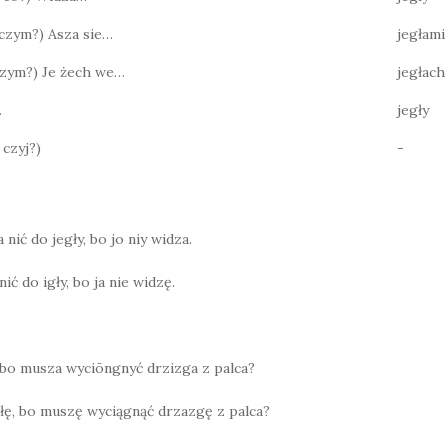
? czym?) Asza sie…
jegłami
 czym?) Je żech we…
jegłach
…
jegły
 czyj?)
-
 nić do jegły, bo jo niy widza.
ić do igły, bo ja nie widzę.
, bo musza wyciōngnyć drzizga z palca?
głę, bo muszę wyciągnąć drzazgę z palca?