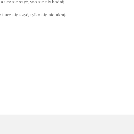
a ucz sie szyć, yno sie niy bodnij.
 i ucz się szyć, tylko się nie ukłuj.
W
h
at
s
A
p
on
p