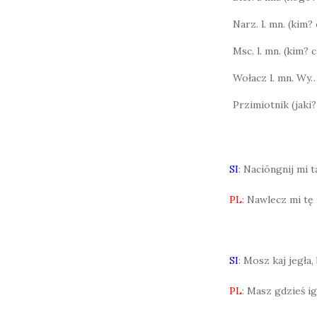
Narz. l. mn. (kim
Msc. l. mn. (kim?
Wołacz l. mn. Wy
Przimiotnik (jaki?
SI
: Naciōngnij mi ta
PL
: Nawlecz mi tę n
SI
: Mosz kaj jegła
PL
: Masz gdzieś i