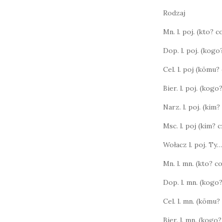
Rodzaj
Mn. l. poj. (kto? 
Dop. l. poj. (kog
Cel. l. poj (kōmu
Bier. l. poj. (kog
Narz. l. poj. (kim?
Msc. l. poj (kim?
Wołacz l. poj. Ty…
Mn. l. mn. (kto? 
Dop. l. mn. (kogo
Cel. l. mn. (kōmu
Bier. l. mn. (kog