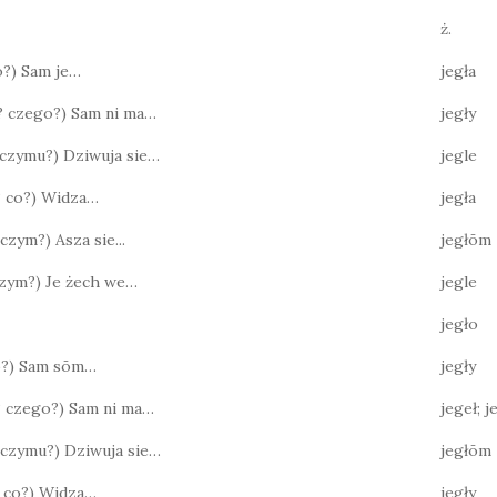
ż.
co?) Sam je…
jegła
o? czego?) Sam ni ma…
jegły
? czymu?) Dziwuja sie…
jegle
o? co?) Widza…
jegła
 czym?) Asza sie...
jegłōm
 czym?) Je żech we…
jegle
jegło
co?) Sam sōm…
jegły
? czego?) Sam ni ma…
jegeł; 
? czymu?) Dziwuja sie…
jegłōm
o? co?) Widza…
jegły