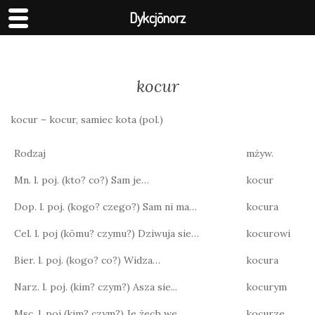
Dykcjōnorz
kocur
kocur – kocur, samiec kota (pol.)
Rodzaj
mżyw.
Mn. l. poj. (kto? co?) Sam je…
kocur
Dop. l. poj. (kogo? czego?) Sam ni ma…
kocura
Cel. l. poj (kōmu? czymu?) Dziwuja sie…
kocurowi
Bier. l. poj. (kogo? co?) Widza…
kocura
Narz. l. poj. (kim? czym?) Asza sie...
kocurym
Msc. l. poj (kim? czym?) Je żech we…
kocurze