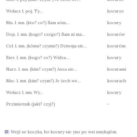
Wołacz l. poj. Ty…
kocurze
Mn. l. mn. (kto? co?) Sam sōm…
kocury
Dop. l. mn. (kogo? czego?) Sam ni ma…
kocurōw
Cel. l. mn. (kōmu? czymu?) Dziwuja sie…
kocurōm
Bier. l. mn. (kogo? co?) Widza…
kocury
Narz. l. mn. (kim? czym?) Asza sie…
kocurami
Msc. l. mn. (kim? czym?) Je żech we…
kocurach
Wołacz l. mn. Wy…
kocury
Przimiotnik (jaki? czyj?)
-
SI
: Wejź se koczka, bo kocury sie yno po wsi smykajōm.