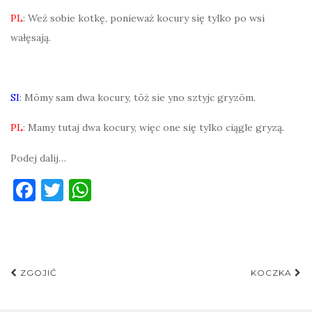
PL
: Weź sobie kotkę, ponieważ kocury się tylko po wsi
wałęsają.
SI
: Mōmy sam dwa kocury, tōż sie yno sztyjc gryzōm.
PL
: Mamy tutaj dwa kocury, więc one się tylko ciągle gryzą.
Podej dalij…
F
T
W
a
w
h
c
it
at
e
te
s
Post
b
r
A
ZGOJIĆ
KOCZKA
navigation
o
p