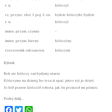
r. n.
kōńczyć
cz. przysz. złoż. l. poj. 3. os.
bydzie kōńczyło; bydzie
r. n.
kōńczyć
imies. przym. czynny
-
imies. przym. bierny
kōńczōny
rzeczownik odczasown.
kōńczyni
Rybnik
Rok sie kōńczy, zaś bydymy starsi.
Kōńczymy na dzisiej, bo trza iś spać, jutro tyż je dziyń.
Jo bōł prawie kōńczōł robota, jak ôn prziszoł mi pōmōc.
Podej dalij…
F
T
W