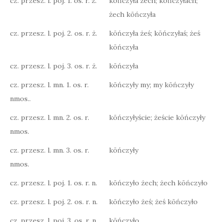
cz. przesz. l. poj. 1. os. r. ż.
kōńczyła żech; kōńczyłach;
żech kōńczyła
cz. przesz. l. poj. 2. os. r. ż.
kōńczyła żeś; kōńczyłaś; żeś
kōńczyła
cz. przesz. l. poj. 3. os. r. ż.
kōńczyła
cz. przesz. l. mn. 1. os. r.
kōńczyły my; my kōńczyły
nmos..
cz. przesz. l. mn. 2. os. r.
kōńczyłyście; żeście kōńczyły
nmos.
cz. przesz. l. mn. 3. os. r.
kōńczyły
nmos.
cz. przesz. l. poj. 1. os. r. n.
kōńczyło żech; żech kōńczyło
cz. przesz. l. poj. 2. os. r. n.
kōńczyło żeś; żeś kōńczyło
cz. przesz. l. poj. 3. os. r. n.
kōńczyło