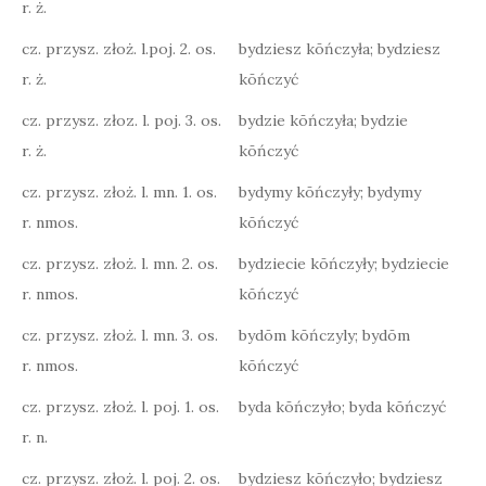
r. ż.
cz. przysz. złoż. l.poj. 2. os.
bydziesz kōńczyła; bydziesz
r. ż.
kōńczyć
cz. przysz. złoz. l. poj. 3. os.
bydzie kōńczyła; bydzie
r. ż.
kōńczyć
cz. przysz. złoż. l. mn. 1. os.
bydymy kōńczyły; bydymy
r. nmos.
kōńczyć
cz. przysz. złoż. l. mn. 2. os.
bydziecie kōńczyły; bydziecie
r. nmos.
kōńczyć
cz. przysz. złoż. l. mn. 3. os.
bydōm kōńczyly; bydōm
r. nmos.
kōńczyć
cz. przysz. złoż. l. poj. 1. os.
byda kōńczyło; byda kōńczyć
r. n.
cz. przysz. złoż. l. poj. 2. os.
bydziesz kōńczyło; bydziesz