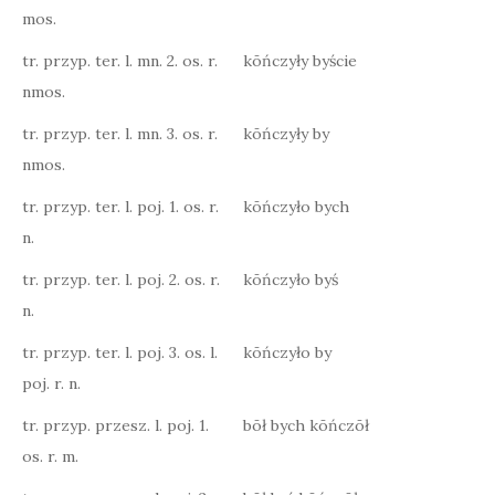
mos.
tr. przyp. ter. l. mn. 2. os. r.
kōńczyły byście
nmos.
tr. przyp. ter. l. mn. 3. os. r.
kōńczyły by
nmos.
tr. przyp. ter. l. poj. 1. os. r.
kōńczyło bych
n.
tr. przyp. ter. l. poj. 2. os. r.
kōńczyło byś
n.
tr. przyp. ter. l. poj. 3. os. l.
kōńczyło by
poj. r. n.
tr. przyp. przesz. l. poj. 1.
bōł bych kōńczōł
os. r. m.