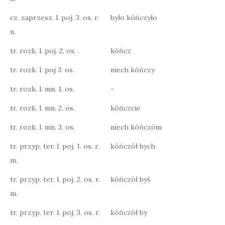
cz. zaprzesz. l. poj. 3. os. r.
było kōńczyło
n.
tr. rozk. l. poj. 2. os. .
kōńcz
tr. rozk. l. poj 3. os.
niech kōńczy
tr. rozk. l. mn. 1. os.
-
tr. rozk. l. mn. 2. os.
kōńczcie
tr. rozk. l. mn. 3. os.
niech kōńczōm
tr. przyp. ter. l. poj. 1. os. r.
kōńczōł bych
m.
tr. przyp. ter. l. poj. 2. os. r.
kōńczōł byś
m.
tr. przyp. ter. l. poj. 3. os. r.
kōńczōł by