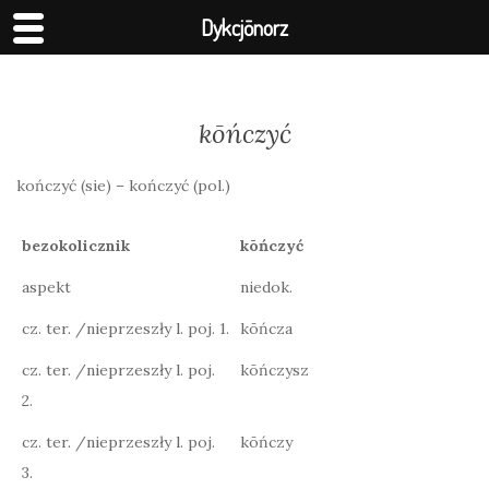
Dykcjōnorz
kōńczyć
kończyć (sie) – kończyć (pol.)
bezokolicznik
kōńczyć
aspekt
niedok.
cz. ter. /nieprzeszły l. poj. 1.
kōńcza
cz. ter. /nieprzeszły l. poj.
kōńczysz
2.
cz. ter. /nieprzeszły l. poj.
kōńczy
3.