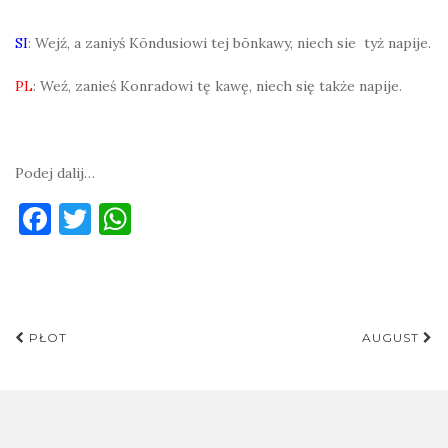
SI
: Wejź, a zaniyś Kōndusiowi tej bōnkawy, niech sie tyż napije.
PL
: Weź, zanieś Konradowi tę kawę, niech się także napije.
Podej dalij…
F
T
W
a
w
h
c
it
at
e
te
s
Post
b
r
A
PŁOT
AUGUST
navigation
o
p
o
p
k