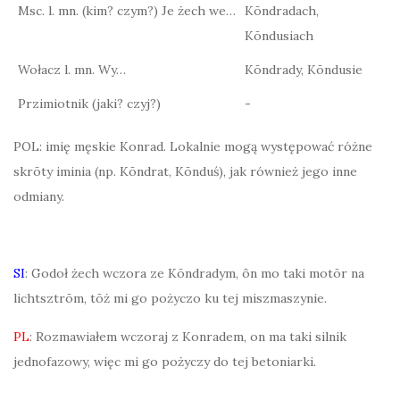
Msc. l. mn. (kim? czym?) Je żech we…
Kōndradach,
Kōndusiach
Wołacz l. mn. Wy…
Kōndrady, Kōndusie
Przimiotnik (jaki? czyj?)
-
POL: imię męskie Konrad. Lokalnie mogą występować różne
skrōty iminia (np. Kōndrat, Kōnduś), jak również jego inne
odmiany.
SI
: Godoł żech wczora ze Kōndradym, ôn mo taki motōr na
lichtsztrōm, tōż mi go pożyczo ku tej miszmaszynie.
PL
: Rozmawiałem wczoraj z Konradem, on ma taki silnik
jednofazowy, więc mi go pożyczy do tej betoniarki.