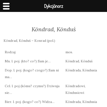
Dykcjōnorz
Kōndrad, Kōnduś
Kōndrad, Kōnduś – Konrad (pol.)
Rodzaj
mos.
Mn. l. poj. (kto? co?) Sam je…
Kōndrad, Kōnduś
Dop. l. poj. (kogo? czego?) Sam ni
Kōndrada, Kōndusia
ma…
Cel. l. poj (kōmu? czymu?) Dziwuja
Kōndradowi,
sie…
Kōndusiowi
Bier. l. poj. (kogo? co?) Widza…
Kōndrada, Kōndusia