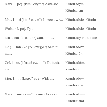
Narz. l. poj. (kim? czym?) Asza sie...
Kōndradym,
Kōndusiym
Msc. l. poj (kim? czym?) Je żech we…
Kōndradzie, Kōndusiu
Wołacz l. poj. Ty…
Kōndradzie, Kōndusiu
Mn. l. mn. (kto? co?) Sam sōm…
Kōndrady, Kōndusie
Dop. l. mn. (kogo? czego?) Sam ni
Kōndradōw,
ma…
Kōndusiōw
Cel. l. mn. (kōmu? czymu?) Dziwuja
Kōndradōm,
sie…
Kōndusiōm
Bier. l. mn. (kogo? co?) Widza…
Kōndradōw,
Kōndusiōw
Narz. l. mn. (kimi? czym?) Asza sie…
Kōndradami,
Kōndusiami