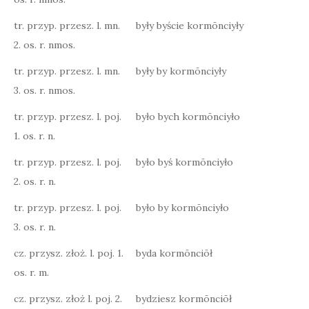
tr. przyp. przesz. l. mn.
były byście kormōnciyły
2. os. r. nmos.
tr. przyp. przesz. l. mn.
były by kormōnciyły
3. os. r. nmos.
tr. przyp. przesz. l. poj.
było bych kormōnciyło
1. os. r. n.
tr. przyp. przesz. l. poj.
było byś kormōnciyło
2. os. r. n.
tr. przyp. przesz. l. poj.
było by kormōnciyło
3. os. r. n.
cz. przysz. złoż. l. poj. 1.
byda kormōnciōł
os. r. m.
cz. przysz. złoż l. poj. 2.
bydziesz kormōnciōł