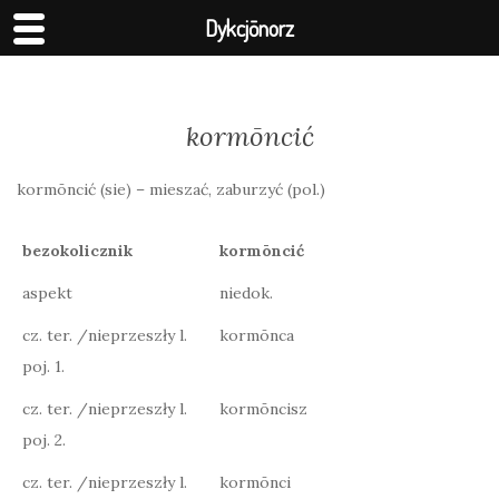
Dykcjōnorz
kormōncić
kormōncić (sie) – mieszać, zaburzyć (pol.)
bezokolicznik
kormōncić
aspekt
niedok.
cz. ter. /nieprzeszły l.
kormōnca
poj. 1.
cz. ter. /nieprzeszły l.
kormōncisz
poj. 2.
cz. ter. /nieprzeszły l.
kormōnci