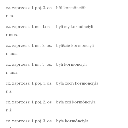
cz. zaprzesz. l. poj. 3. os.
bōł kormōnciōł
r. m.
cz. zaprzesz. l. mn. 1.os.
byli my kormōnciyli
r mos.
cz. zaprzesz. l. mn. 2. os.
byliście kormōnciyli
r. mos.
cz. zaprzesz. l. mn. 3. os.
byli kormōnciyli
r. mos.
cz. zaprzesz. l. poj. 1. os.
była żech kormōnciyła
r. ż.
cz. zaprzesz. l. poj. 2. os.
była żeś kormōnciyła
r. ż.
cz. zaprzesz. l. poj. 3. os.
była kormōnciyła