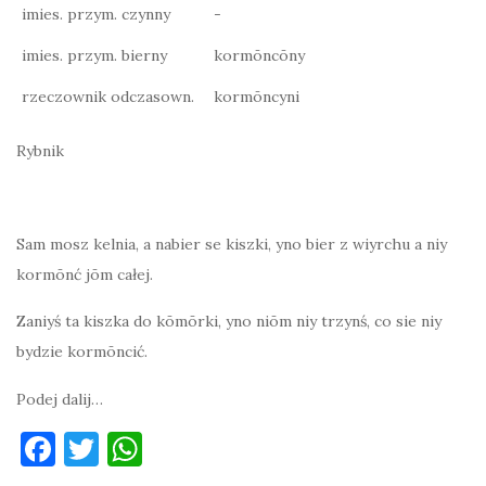
imies. przym. czynny
-
imies. przym. bierny
kormōncōny
rzeczownik odczasown.
kormōncyni
Rybnik
Sam mosz kelnia, a nabier se kiszki, yno bier z wiyrchu a niy
kormōnć jōm całej.
Zaniyś ta kiszka do kōmōrki, yno niōm niy trzynś, co sie niy
bydzie kormōncić.
Podej dalij…
F
T
W
a
w
h