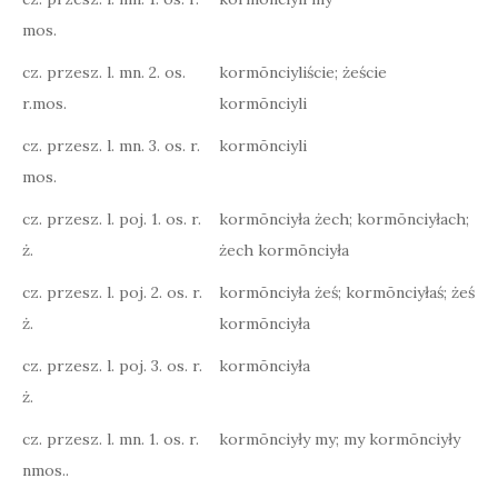
mos.
cz. przesz. l. mn. 2. os.
kormōnciyliście; żeście
r.mos.
kormōnciyli
cz. przesz. l. mn. 3. os. r.
kormōnciyli
mos.
cz. przesz. l. poj. 1. os. r.
kormōnciyła żech; kormōnciyłach;
ż.
żech kormōnciyła
cz. przesz. l. poj. 2. os. r.
kormōnciyła żeś; kormōnciyłaś; żeś
ż.
kormōnciyła
cz. przesz. l. poj. 3. os. r.
kormōnciyła
ż.
cz. przesz. l. mn. 1. os. r.
kormōnciyły my; my kormōnciyły
nmos..