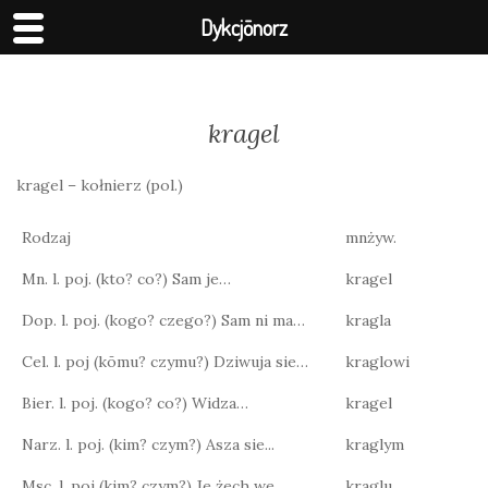
Dykcjōnorz
kragel
kragel – kołnierz (pol.)
Rodzaj
mnżyw.
Mn. l. poj. (kto? co?) Sam je…
kragel
Dop. l. poj. (kogo? czego?) Sam ni ma…
kragla
Cel. l. poj (kōmu? czymu?) Dziwuja sie…
kraglowi
Bier. l. poj. (kogo? co?) Widza…
kragel
Narz. l. poj. (kim? czym?) Asza sie...
kraglym
Msc. l. poj (kim? czym?) Je żech we…
kraglu