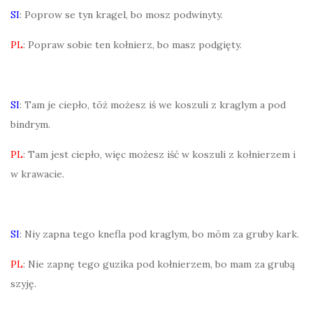
SI
: Poprow se tyn kragel, bo mosz podwinyty.
PL
: Popraw sobie ten kołnierz, bo masz podgięty.
SI
: Tam je ciepło, tōż możesz iś we koszuli z kraglym a pod
bindrym.
PL
: Tam jest ciepło, więc możesz iść w koszuli z kołnierzem i
w krawacie.
SI
: Niy zapna tego knefla pod kraglym, bo mōm za gruby kark.
PL
: Nie zapnę tego guzika pod kołnierzem, bo mam za grubą
szyję.