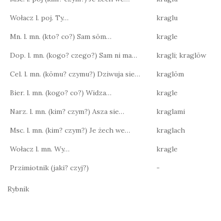
Wołacz l. poj. Ty…
kraglu
Mn. l. mn. (kto? co?) Sam sōm…
kragle
Dop. l. mn. (kogo? czego?) Sam ni ma…
kragli; kraglōw
Cel. l. mn. (kōmu? czymu?) Dziwuja sie…
kraglōm
Bier. l. mn. (kogo? co?) Widza…
kragle
Narz. l. mn. (kim? czym?) Asza sie…
kraglami
Msc. l. mn. (kim? czym?) Je żech we…
kraglach
Wołacz l. mn. Wy…
kragle
Przimiotnik (jaki? czyj?)
-
Rybnik