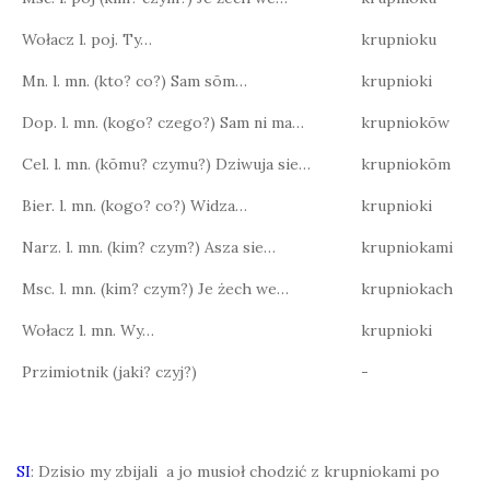
Wołacz l. poj. Ty…
krupnioku
Mn. l. mn. (kto? co?) Sam sōm…
krupnioki
Dop. l. mn. (kogo? czego?) Sam ni ma…
krupniokōw
Cel. l. mn. (kōmu? czymu?) Dziwuja sie…
krupniokōm
Bier. l. mn. (kogo? co?) Widza…
krupnioki
Narz. l. mn. (kim? czym?) Asza sie…
krupniokami
Msc. l. mn. (kim? czym?) Je żech we…
krupniokach
Wołacz l. mn. Wy…
krupnioki
Przimiotnik (jaki? czyj?)
-
SI
: Dzisio my zbijali a jo musioł chodzić z krupniokami po