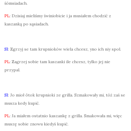
śōmsiadach.
PL
: Dzisiaj mieliśmy świniobicie i ja musiałem chodzić z
kaszanką po sąsiadach.
SI
: Zgrzyj se tam krupnioków wiela chcesz, yno ich niy spol.
PL
: Zagrzej sobie tam kaszanki ile chcesz, tylko jej nie
przypal.
SI
: Jo mioł ôtok krupnioki ze grilla. Szmakowały mi, tōż zaś se
musza kedy kupić.
PL
: Ja miałem ostatnio kaszankę z grilla. Smakowała mi, więc
muszę sobie znowu kiedyś kupić.