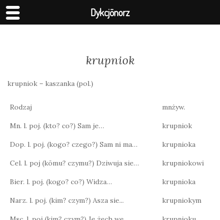
Dykcjōnorz
krupniok
krupniok – kaszanka (pol.)
Rodzaj
mnżyw.
Mn. l. poj. (kto? co?) Sam je…
krupniok
Dop. l. poj. (kogo? czego?) Sam ni ma…
krupnioka
Cel. l. poj (kōmu? czymu?) Dziwuja sie…
krupniokowi
Bier. l. poj. (kogo? co?) Widza…
krupnioka
Narz. l. poj. (kim? czym?) Asza sie...
krupniokym
Msc. l. poj (kim? czym?) Je żech we…
krupnioku