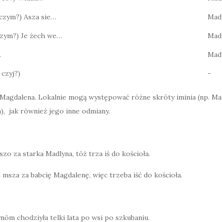
? czym?) Asza sie…
Mad
 czym?) Je żech we…
Mad
…
Mad
 czyj?)
-
 Magdalena. Lokalnie mogą występować różne skrōty iminia (np. Ma
a), jak również jego inne odmiany.
szo za starka Madlyna, tōż trza iś do kościoła.
t msza za babcię Magdalenę, więc trzeba iść do kościoła.
ynōm chodziyła telki lata po wsi po szkubaniu.