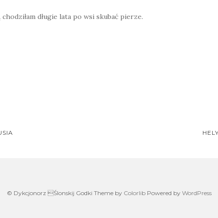
ą chodziłam długie lata po wsi skubać pierze.
W
h
at
s
A
p
USIA
HEL
on
p
© Dykcjonorz Ślonskij Godki Theme by
Colorlib
Powered by
WordPress