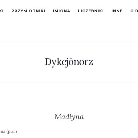
KI
PRZYMIOTNIKI
IMIONA
LICZEBNIKI
INNE
O 
Dykcjōnorz
Madlyna
a (pol.)