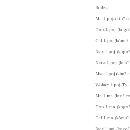
Rodzaj
Mn. l. poj. (kto? 
Dop. l. poj. (kog
Cel. l. poj (kōmu
Bier. l. poj. (kog
Narz. l. poj. (kim?
Msc. l. poj (kim?
Wołacz l. poj. Ty…
Mn. l. mn. (kto? 
Dop. l. mn. (kogo
Cel. l. mn. (kōmu
Bier. l. mn. (kog