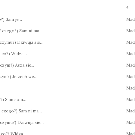
ż.
co?) Sam je…
Mad
o? czego?) Sam ni ma…
Mad
? czymu?) Dziwuja sie…
Mad
o? co?) Widza…
Mad
 czym?) Asza sie...
Mad
 czym?) Je żech we…
Mad
Mad
co?) Sam sōm…
Mad
? czego?) Sam ni ma…
Mad
? czymu?) Dziwuja sie…
Mad
o? co?) Widza…
Mad