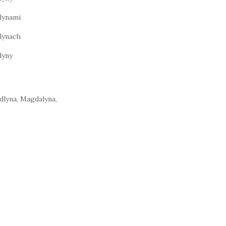
lynami
lynach
lyny
dlyna, Magdalyna,