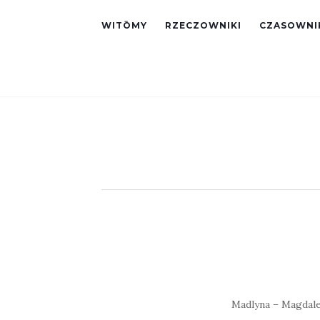
WITŌMY
RZECZOWNIKI
CZASOWNI
Madlyna – Magdalen