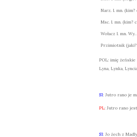
Narz. l. mn. (kim
Msc. l. mn. (kim?
Wołacz l. mn. Wy
Przimiotnik (jaki?
POL: imię żeńskie
Lyna, Lynka, Lynci
SI
: Jutro rano je m
PL
: Jutro rano jes
SI
: Jo żech z Madl