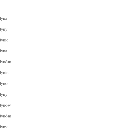
lyna
lyny
lynie
lyna
lynōm
lynie
lyno
lyny
lynōw
lynōm
lyny