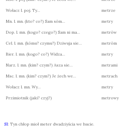
Wołacz l. poj. Ty…
metrze
Mn. l. mn. (kto? co?) Sam sōm…
metry
Dop. l. mn. (kogo? czego?) Sam ni ma…
metrōw
Cel. l. mn. (kōmu? czymu?) Dziwuja sie…
metrōm
Bier. l. mn. (kogo? co?) Widza…
metry
Narz. l. mn. (kim? czym?) Asza sie…
metrami
Msc. l. mn. (kim? czym?) Je żech we…
metrach
Wołacz l. mn. Wy…
metry
Przimiotnik (jaki? czyj?)
metrowy
SI
: Tyn chłop mioł meter dwadziyścia we hucie.