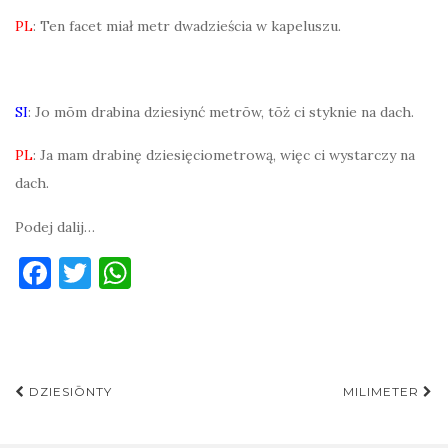
PL
: Ten facet miał metr dwadzieścia w kapeluszu.
SI
: Jo mōm drabina dziesiynć metrōw, tōż ci styknie na dach.
PL
: Ja mam drabinę dziesięciometrową, więc ci wystarczy na
dach.
Podej dalij…
F
T
W
a
w
h
c
it
at
e
te
s
Post
b
r
A
DZIESIŌNTY
MILIMETER
navigation
o
p