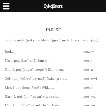
Dykcjōnorz
meter
meter – metr (pol.); die Meter (ger.); metr (cze.); meter (eng.)
Rodzaj
mnżyw.
Mn. l. poj. (kto? co?) Sam je…
meter
Dop. l. poj. (kogo? czego?) Sam ni ma…
metra
Cel. l. poj (kōmu? czymu?) Dziwuja sie…
metrowi
Bier. l. poj. (kogo? co?) Widza…
meter
Narz. l. poj. (kim? czym?) Asza sie...
metrym
Msc. l. poj (kim? czym?) Je żech we…
metrze