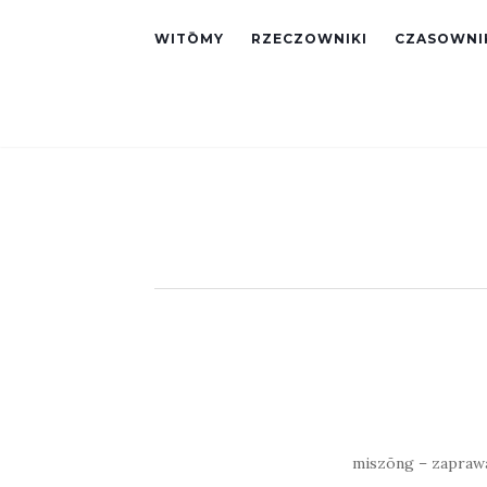
WITŌMY
RZECZOWNIKI
CZASOWNI
miszōng – zaprawa