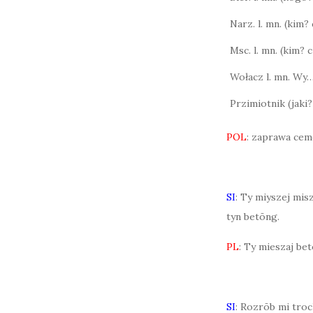
Narz. l. mn. (kim
Msc. l. mn. (kim?
Wołacz l. mn. Wy
Przimiotnik (jaki?
POL
: zaprawa cem
SI
: Ty miyszej mis
tyn betōng.
PL
: Ty mieszaj bet
SI
: Rozrōb mi troc