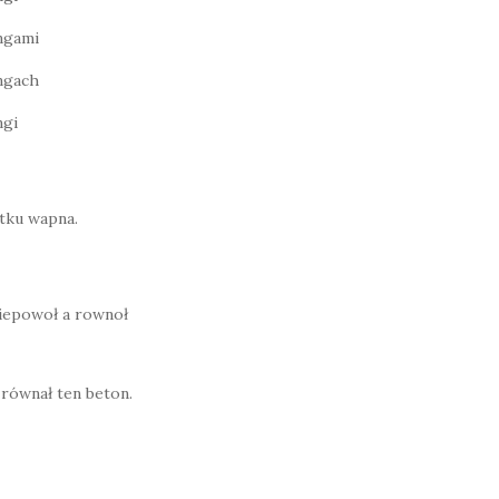
ngami
ngach
ngi
atku wapna.
ciepowoł a rownoł
i równał ten beton.