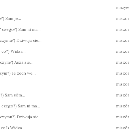
mnżyw
co?) Sam je…
miszō
o? czego?) Sam ni ma…
miszō
? czymu?) Dziwuja sie…
miszō
o? co?) Widza…
miszō
 czym?) Asza sie...
miszō
 czym?) Je żech we…
miszō
miszō
co?) Sam sōm…
miszō
? czego?) Sam ni ma…
miszō
? czymu?) Dziwuja sie…
miszō
o? co?) Widza…
miszō