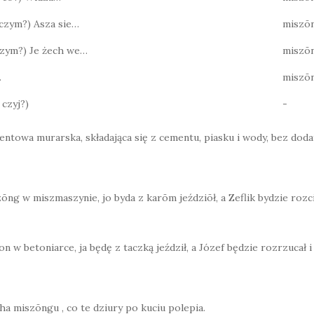
? czym?) Asza sie…
miszō
 czym?) Je żech we…
miszō
…
miszō
 czyj?)
-
entowa murarska, składająca się z cementu, piasku i wody, bez dod
zōng w miszmaszynie, jo byda z karōm jeździōł, a Zeflik bydzie roz
on w betoniarce, ja będę z taczką jeździł, a Józef będzie rozrzucał 
ha miszōngu , co te dziury po kuciu polepia.