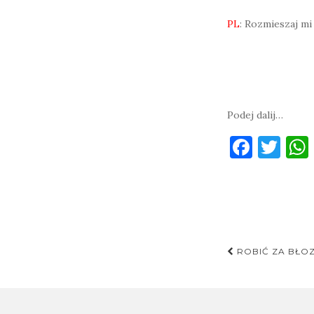
PL
: Rozmieszaj mi
Podej dalij…
F
T
a
w
c
it
e
te
b
r
Post
o
ROBIĆ ZA BŁO
navigati
o
k