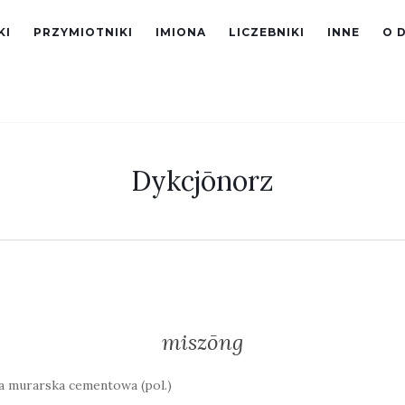
KI
PRZYMIOTNIKI
IMIONA
LICZEBNIKI
INNE
O 
Dykcjōnorz
miszōng
 murarska cementowa (pol.)