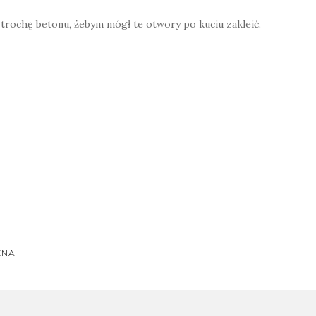
 trochę betonu, żebym mógł te otwory po kuciu zakleić.
W
h
at
s
A
p
ZNA
on
p