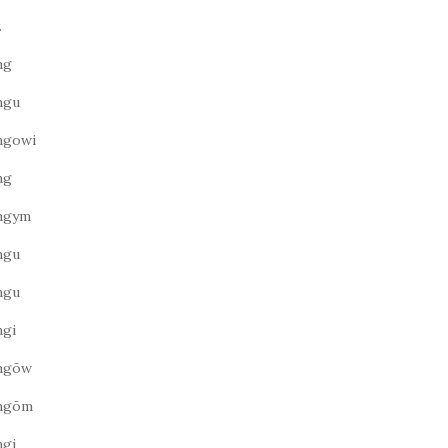
.
ng
ngu
ngowi
ng
ngym
ngu
ngu
ngi
ngōw
ngōm
ngi