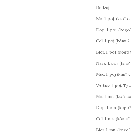
Rodzaj
Mn. l. poj. (kto? 
Dop. l. poj. (kog
Cel. l. poj (kōmu
Bier. l. poj. (kog
Narz. l. poj. (kim?
Msc. l. poj (kim?
Wołacz l. poj. Ty…
Mn. l. mn. (kto? 
Dop. l. mn. (kogo
Cel. l. mn. (kōmu
Bier. l. mn. (kog