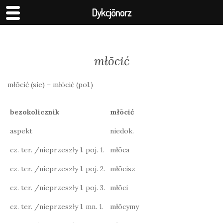
Dykcjōnorz
młōcić
młōcić (sie) – młócić (pol.)
bezokolicznik
młōcić
aspekt
niedok.
cz. ter. /nieprzeszły l. poj. 1.
młōca
cz. ter. /nieprzeszły l. poj. 2.
młōcisz
cz. ter. /nieprzeszły l. poj. 3.
młōci
cz. ter. /nieprzeszły l. mn. 1.
młōcymy