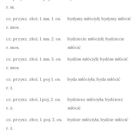
r. m.
cz. przysz. złoż. l. mn. 1. os.
bydymy młōciyli; bydymy młōcić
r. mos.
cz. przysz. złoż. l. mn. 2. os.
bydziecie młōciyli; bydziecie
r. mos.
młōcić
cz. przysz. złoż. l. mn. 3. os.
bydōm młōciyli; bydōm młōcić
r. mos.
cz. przysz. złoż. l. poj 1. os.
byda młōciyła; byda młōcić
r. ż.
cz. przysz. złoż. l.poj. 2. os.
bydziesz młōciyła; bydziesz
r. ż.
młōcić
cz. przysz. złoz. l. poj. 3. os.
bydzie młōciyła; bydzie młōcić
r. ż.