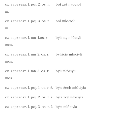
cz. zaprzesz. l. poj. 2. os. r.
bōł żeś młōciōł
m.
cz. zaprzesz. l. poj. 3. os. r.
bōł młōciōł
m.
cz. zaprzesz. l. mn. 1.os. r
byli my młōciyli
mos.
cz. zaprzesz. l. mn. 2. os. r.
byliście młōciyli
mos.
cz. zaprzesz. l. mn. 3. os. r.
byli młōciyli
mos.
cz. zaprzesz. l. poj. 1. os. r. ż.
była żech młōciyła
cz. zaprzesz. l. poj. 2. os. r. ż.
była żeś młōciyła
cz. zaprzesz. l. poj. 3. os. r. ż.
była młōciyła