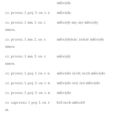
młōciyła
cz. przesz. l. poj. 3. os. r. ż.
młōciyła
cz. przesz. l. mn. 1. os. r.
młōciyły my; my młōciyły
nmos..
cz. przesz. l. mn. 2. os. r.
młōciyłyście; żeście młōciyły
nmos.
cz. przesz. l. mn. 3. os. r.
młōciyły
nmos.
cz. przesz. l. poj. 1. os. r. n.
młōciyło żech; żech młōciyło
cz. przesz. l. poj. 2. os. r. n.
młōciyło żeś; żeś młōciyło
cz. przesz. l. poj. 3. os. r. n.
młōciyło
cz. zaprzesz. l. poj. 1. os. r.
bōł żech młōciōł
m.