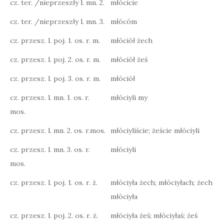
cz. ter. /nieprzeszły l. mn. 2.
młōcicie
cz. ter. /nieprzeszły l. mn. 3.
młōcōm
cz. przesz. l. poj. 1. os. r. m.
młōciōł żech
cz. przesz. l. poj. 2. os. r. m.
młōciōł żeś
cz. przesz. l. poj. 3. os. r. m.
młōciōł
cz. przesz. l. mn. 1. os. r.
młōciyli my
mos.
cz. przesz. l. mn. 2. os. r.mos.
młōciyliście; żeście młōciyli
cz. przesz. l. mn. 3. os. r.
młōciyli
mos.
cz. przesz. l. poj. 1. os. r. ż.
młōciyła żech; młōciyłach; żech
młōciyła
cz. przesz. l. poj. 2. os. r. ż.
młōciyła żeś; młōciyłaś; żeś