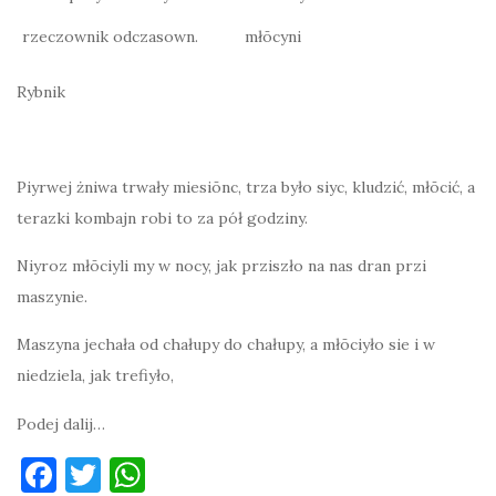
rzeczownik odczasown.
młōcyni
Rybnik
Piyrwej żniwa trwały miesiōnc, trza było siyc, kludzić, młōcić, a
terazki kombajn robi to za pół godziny.
Niyroz młōciyli my w nocy, jak prziszło na nas dran przi
maszynie.
Maszyna jechała od chałupy do chałupy, a młōciyło sie i w
niedziela, jak trefiyło,
Podej dalij…
F
T
W