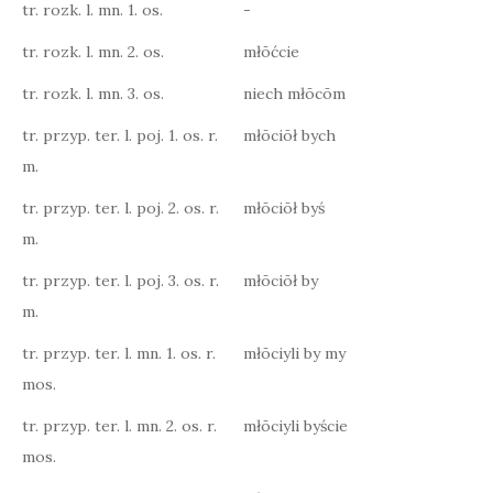
tr. rozk. l. mn. 1. os.
-
tr. rozk. l. mn. 2. os.
młōćcie
tr. rozk. l. mn. 3. os.
niech młōcōm
tr. przyp. ter. l. poj. 1. os. r.
młōciōł bych
m.
tr. przyp. ter. l. poj. 2. os. r.
młōciōł byś
m.
tr. przyp. ter. l. poj. 3. os. r.
młōciōł by
m.
tr. przyp. ter. l. mn. 1. os. r.
młōciyli by my
mos.
tr. przyp. ter. l. mn. 2. os. r.
młōciyli byście
mos.