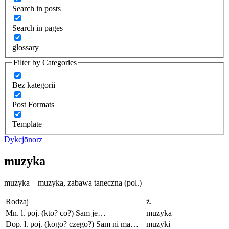
Search in posts
Search in pages
glossary
Filter by Categories
Bez kategorii
Post Formats
Template
Dykcjōnorz
muzyka
muzyka – muzyka, zabawa taneczna (pol.)
Rodzaj
ż.
Mn. l. poj. (kto? co?) Sam je…
muzyka
Dop. l. poj. (kogo? czego?) Sam ni ma…
muzyki