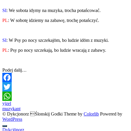
SI
: We sobota idymy na muzyka, trocha potańcować.
PL
: W sobotę idziemy na zabawę, trochę potańczyć.
SI
: W Psy po nocy szczekajōm, bo ludzie idōm z muzyki.
PL
: Psy po nocy szczekają, bo ludzie wracają z zabawy.
Podej dalij…
Facebook
Twitter
Post
yjzel
WhatsApp
muzykant
navigation
© Dykcjonorz Ślonskij Godki Theme by
Colorlib
Powered by
WordPress
Dykcjōnorz