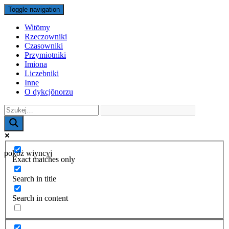
Toggle navigation
Witōmy
Rzeczowniki
Czasowniki
Przymiotniki
Imiona
Liczebniki
Inne
O dykcjōnorzu
pokŏż wiyncyj
Exact matches only
Search in title
Search in content