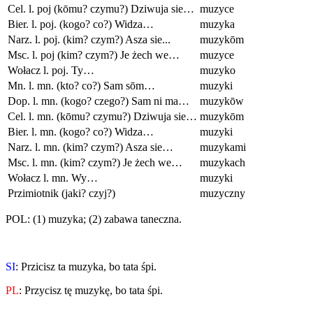
Cel. l. poj (kōmu? czymu?) Dziwuja sie…
muzyce
Bier. l. poj. (kogo? co?) Widza…
muzyka
Narz. l. poj. (kim? czym?) Asza sie...
muzykōm
Msc. l. poj (kim? czym?) Je żech we…
muzyce
Wołacz l. poj. Ty…
muzyko
Mn. l. mn. (kto? co?) Sam sōm…
muzyki
Dop. l. mn. (kogo? czego?) Sam ni ma…
muzykōw
Cel. l. mn. (kōmu? czymu?) Dziwuja sie…
muzykōm
Bier. l. mn. (kogo? co?) Widza…
muzyki
Narz. l. mn. (kim? czym?) Asza sie…
muzykami
Msc. l. mn. (kim? czym?) Je żech we…
muzykach
Wołacz l. mn. Wy…
muzyki
Przimiotnik (jaki? czyj?)
muzyczny
POL: (1) muzyka; (2) zabawa taneczna.
SI
: Przicisz ta muzyka, bo tata śpi.
PL
: Przycisz tę muzykę, bo tata śpi.