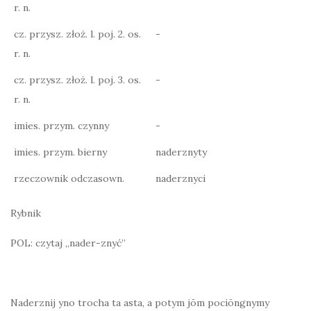
r. n.
cz. przysz. złoż. l. poj. 2. os.
-
r. n.
cz. przysz. złoż. l. poj. 3. os.
-
r. n.
imies. przym. czynny
-
imies. przym. bierny
naderznyty
rzeczownik odczasown.
naderznyci
Rybnik
POL: czytaj „nader-znyć”
Naderznij yno trocha ta asta, a potym jōm pociōngnymy