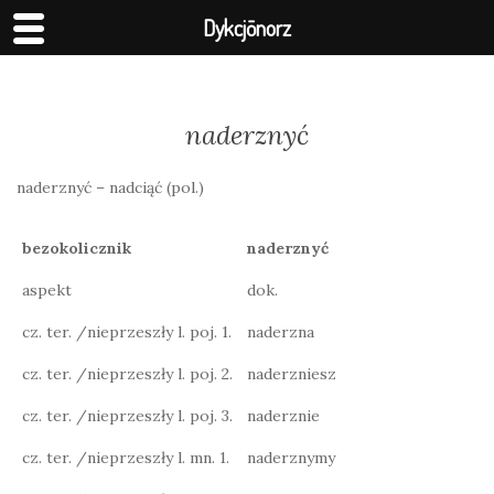
Dykcjōnorz
naderznyć
naderznyć – nadciąć (pol.)
bezokolicznik
naderznyć
aspekt
dok.
cz. ter. /nieprzeszły l. poj. 1.
naderzna
cz. ter. /nieprzeszły l. poj. 2.
naderzniesz
cz. ter. /nieprzeszły l. poj. 3.
naderznie
cz. ter. /nieprzeszły l. mn. 1.
naderznymy