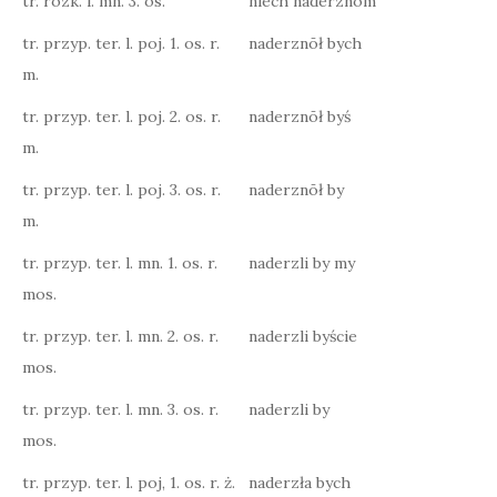
tr. rozk. l. mn. 3. os.
niech naderznōm
tr. przyp. ter. l. poj. 1. os. r.
naderznōł bych
m.
tr. przyp. ter. l. poj. 2. os. r.
naderznōł byś
m.
tr. przyp. ter. l. poj. 3. os. r.
naderznōł by
m.
tr. przyp. ter. l. mn. 1. os. r.
naderzli by my
mos.
tr. przyp. ter. l. mn. 2. os. r.
naderzli byście
mos.
tr. przyp. ter. l. mn. 3. os. r.
naderzli by
mos.
tr. przyp. ter. l. poj, 1. os. r. ż.
naderzła bych