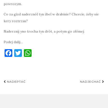
powrozym.
Co za gizd naderznōl tyn żbel w drabinie? Chcecie, żeby sie
kery roztrzas?
Naderznij yno trocha tyn drōt, a potym go złōmej.
Podej dalij…
F
T
W
a
w
h
c
it
at
e
te
s
Post
b
r
A
NADEPTAĆ
NADJECHAĆ
navigation
o
p
o
p
k