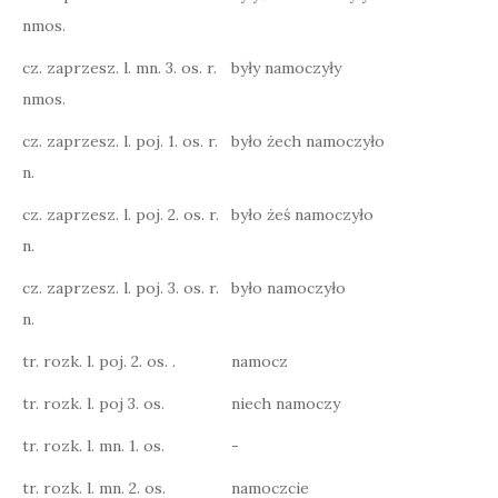
nmos.
cz. zaprzesz. l. mn. 3. os. r.
były namoczyły
nmos.
cz. zaprzesz. l. poj. 1. os. r.
było żech namoczyło
n.
cz. zaprzesz. l. poj. 2. os. r.
było żeś namoczyło
n.
cz. zaprzesz. l. poj. 3. os. r.
było namoczyło
n.
tr. rozk. l. poj. 2. os. .
namocz
tr. rozk. l. poj 3. os.
niech namoczy
tr. rozk. l. mn. 1. os.
-
tr. rozk. l. mn. 2. os.
namoczcie