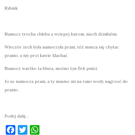
Rybnik
Namocz trocha chleba a wciepej kurom, niech dziubiōm.
Wieczōr żech była namoczyła prani, tōż musza się chytac
pranio, a niy przi kawie klachać.
Namocz wartko ta bluza, możno tyn flek puści.
Jo se namocza prani, a ty musisz mi na rano wody nagrzoć do
pranio.
Podej dalij…
F
T
W