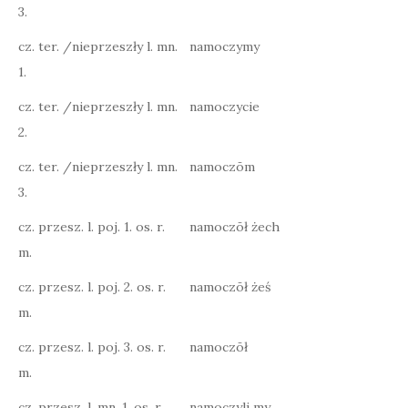
3.
cz. ter. /nieprzeszły l. mn.
namoczymy
1.
cz. ter. /nieprzeszły l. mn.
namoczycie
2.
cz. ter. /nieprzeszły l. mn.
namoczōm
3.
cz. przesz. l. poj. 1. os. r.
namoczōł żech
m.
cz. przesz. l. poj. 2. os. r.
namoczōł żeś
m.
cz. przesz. l. poj. 3. os. r.
namoczōł
m.
cz. przesz. l. mn. 1. os. r.
namoczyli my