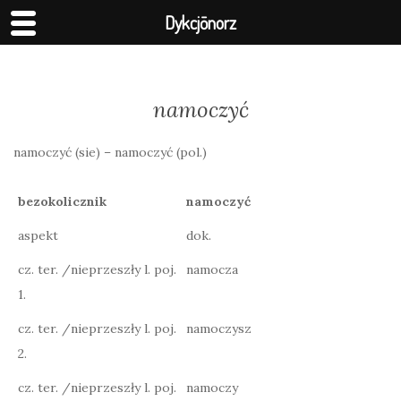
Dykcjōnorz
namoczyć
namoczyć (sie) – namoczyć (pol.)
bezokolicznik
namoczyć
aspekt
dok.
cz. ter. /nieprzeszły l. poj.
namocza
1.
cz. ter. /nieprzeszły l. poj.
namoczysz
2.
cz. ter. /nieprzeszły l. poj.
namoczy