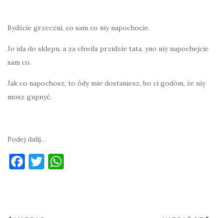
Bydźcie grzeczni, co sam co niy napochocie.
Jo ida do sklepu, a za chwila przidzie tata, yno niy napochejcie
sam co.
Jak co napochosz, to ôdy mie dostaniesz, bo ci godōm, że niy
mosz gupnyć.
Podej dalij…
F
T
W
a
w
h
c
it
at
e
te
s