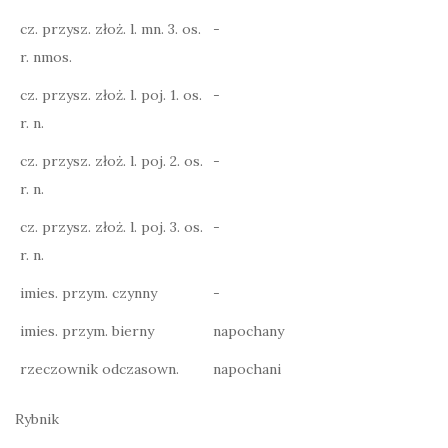
cz. przysz. złoż. l. mn. 3. os.
-
r. nmos.
cz. przysz. złoż. l. poj. 1. os.
-
r. n.
cz. przysz. złoż. l. poj. 2. os.
-
r. n.
cz. przysz. złoż. l. poj. 3. os.
-
r. n.
imies. przym. czynny
-
imies. przym. bierny
napochany
rzeczownik odczasown.
napochani
Rybnik