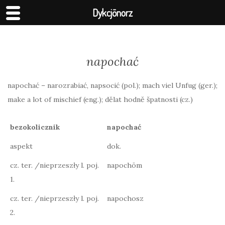
Dykcjōnorz
napochać
napochać – narozrabiać, napsocić (pol.); mach viel Unfug (ger.);
make a lot of mischief (eng.); dělat hodně špatnosti (cz.)
bezokolicznik
napochać
aspekt
dok.
cz. ter. /nieprzeszły l. poj.
napochōm
1.
cz. ter. /nieprzeszły l. poj.
napochosz
2.