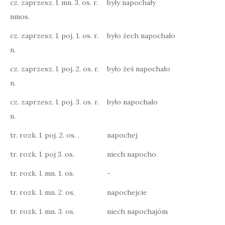
cz. zaprzesz. l. mn. 3. os. r.
były napochały
nmos.
cz. zaprzesz. l. poj. 1. os. r.
było żech napochało
n.
cz. zaprzesz. l. poj. 2. os. r.
było żeś napochało
n.
cz. zaprzesz. l. poj. 3. os. r.
było napochało
n.
tr. rozk. l. poj. 2. os. .
napochej
tr. rozk. l. poj 3. os.
niech napocho
tr. rozk. l. mn. 1. os.
-
tr. rozk. l. mn. 2. os.
napochejcie
tr. rozk. l. mn. 3. os.
niech napochajōm