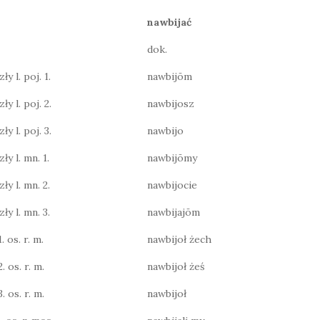
nawbijać
dok.
y l. poj. 1.
nawbijōm
ły l. poj. 2.
nawbijosz
ły l. poj. 3.
nawbijo
ły l. mn. 1.
nawbijōmy
ły l. mn. 2.
nawbijocie
ły l. mn. 3.
nawbijajōm
. os. r. m.
nawbijoł żech
. os. r. m.
nawbijoł żeś
. os. r. m.
nawbijoł