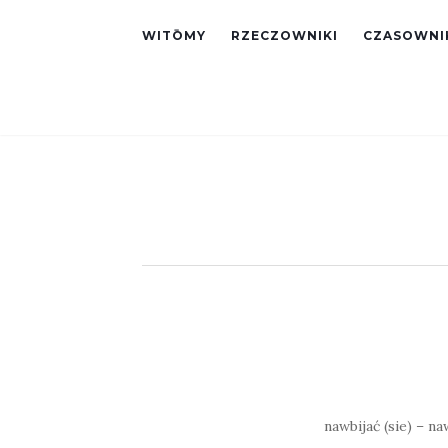
WITŌMY
RZECZOWNIKI
CZASOWNI
nawbijać (sie) – naw