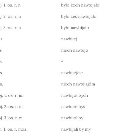
 1. os. r. n.
było żech nawbijało
 2. os. r. n.
było żeś nawbijało
 3. os. r. n.
było nawbijało
s. .
nawbijej
s.
niech nawbijo
s.
-
s.
nawbijejcie
s.
niech nawbijajōm
j. 1. os. r. m.
nawbijoł bych
j. 2. os. r. m.
nawbijoł byś
j. 3. os. r. m.
nawbijoł by
n. 1. os. r. mos.
nawbijali by my