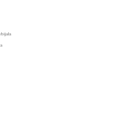
bijała
ła