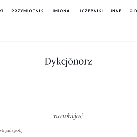
KI
PRZYMIOTNIKI
IMIONA
LICZEBNIKI
INNE
O 
Dykcjōnorz
nawbijać
bijać (pol,)