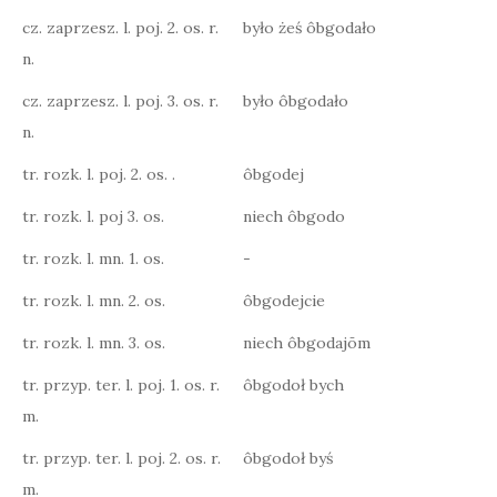
cz. zaprzesz. l. poj. 2. os. r.
było żeś ôbgodało
n.
cz. zaprzesz. l. poj. 3. os. r.
było ôbgodało
n.
tr. rozk. l. poj. 2. os. .
ôbgodej
tr. rozk. l. poj 3. os.
niech ôbgodo
tr. rozk. l. mn. 1. os.
-
tr. rozk. l. mn. 2. os.
ôbgodejcie
tr. rozk. l. mn. 3. os.
niech ôbgodajōm
tr. przyp. ter. l. poj. 1. os. r.
ôbgodoł bych
m.
tr. przyp. ter. l. poj. 2. os. r.
ôbgodoł byś
m.