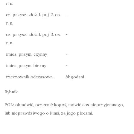
r. n.
cz. przysz. złoż. l. poj. 2. os.
-
r. n.
cz. przysz. złoż. l. poj. 3. os.
-
r. n.
imies. przym. czynny
-
imies. przym. bierny
-
rzeczownik odczasown.
ôbgodani
Rybnik
POL: obmówić, oczernić kogoś, mówić cos nieprzyjemnego,
lub nieprawdziwego o kimś, za jego plecami.