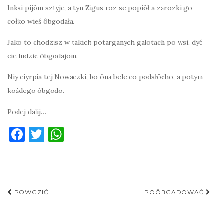
Inksi pijōm sztyjc, a tyn Zigus roz se popiōł a zarozki go
cołko wieś ôbgodała.
Jako to chodzisz w takich potarganych galotach po wsi, dyć
cie ludzie ôbgodajōm.
Niy ciyrpia tej Nowaczki, bo ôna bele co podsłōcho, a potym
kożdego ôbgodo.
Podej dalij…
F
T
W
a
w
h
c
it
at
e
te
s
Post
b
r
A
POWOZIĆ
POÔBGADOWAĆ
navigation
o
p