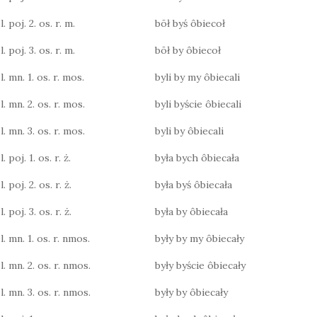
. poj. 2. os. r. m.
bōł byś ôbiecoł
. poj. 3. os. r. m.
bōł by ôbiecoł
. mn. 1. os. r. mos.
byli by my ôbiecali
l. mn. 2. os. r. mos.
byli byście ôbiecali
l. mn. 3. os. r. mos.
byli by ôbiecali
 poj. 1. os. r. ż.
była bych ôbiecała
 poj. 2. os. r. ż.
była byś ôbiecała
 poj. 3. os. r. ż.
była by ôbiecała
l. mn. 1. os. r. nmos.
były by my ôbiecały
l. mn. 2. os. r. nmos.
były byście ôbiecały
l. mn. 3. os. r. nmos.
były by ôbiecały