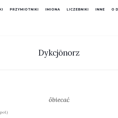
KI
PRZYMIOTNIKI
IMIONA
LICZEBNIKI
INNE
O 
Dykcjōnorz
ôbiecać
pol.)