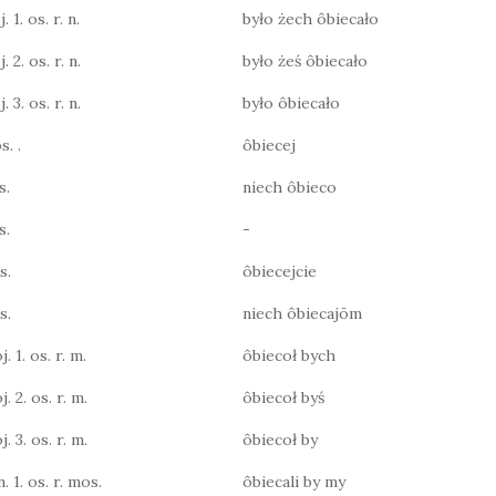
 1. os. r. n.
było żech ôbiecało
 2. os. r. n.
było żeś ôbiecało
 3. os. r. n.
było ôbiecało
s. .
ôbiecej
s.
niech ôbieco
s.
-
s.
ôbiecejcie
s.
niech ôbiecajōm
j. 1. os. r. m.
ôbiecoł bych
j. 2. os. r. m.
ôbiecoł byś
j. 3. os. r. m.
ôbiecoł by
n. 1. os. r. mos.
ôbiecali by my