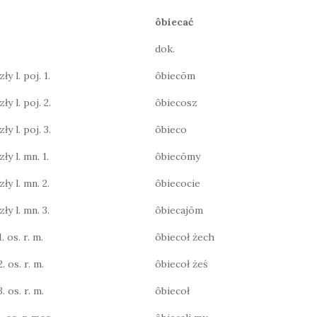
ôbiecać
dok.
y l. poj. 1.
ôbiecōm
ły l. poj. 2.
ôbiecosz
ły l. poj. 3.
ôbieco
ły l. mn. 1.
ôbiecōmy
ły l. mn. 2.
ôbiecocie
ły l. mn. 3.
ôbiecajōm
. os. r. m.
ôbiecoł żech
. os. r. m.
ôbiecoł żeś
. os. r. m.
ôbiecoł