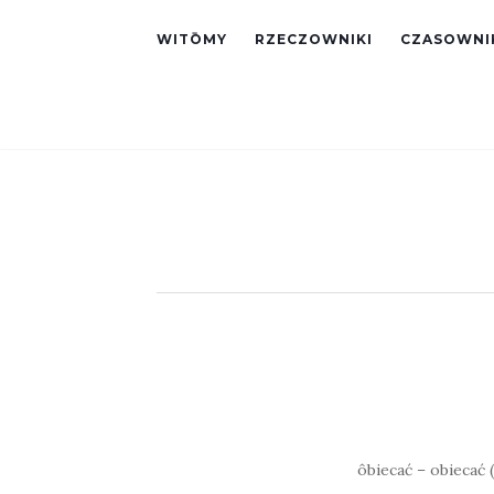
WITŌMY
RZECZOWNIKI
CZASOWNI
ôbiecać – obiecać (