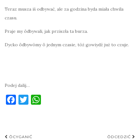
Teraz musza iś odbywać, ale za godzina byda miała chwila
czasu.
Praje my ôdbywali, jak prziszła ta burza.
Dycko ôdbywōmy ô jednym czasie, tōż gowiydź już to czuje.
Podej dalij…
F
T
W
a
w
h
c
it
at
e
te
s
Post
b
r
A
ÔCYGANIĆ
ÔDCEDZIĆ