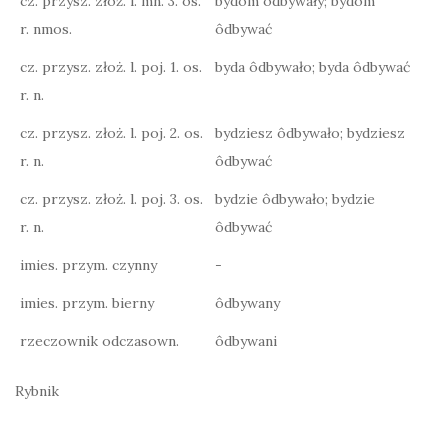
cz. przysz. złoż. l. mn. 3. os.
bydōm ôdbywały; bydōm
r. nmos.
ôdbywać
cz. przysz. złoż. l. poj. 1. os.
byda ôdbywało; byda ôdbywać
r. n.
cz. przysz. złoż. l. poj. 2. os.
bydziesz ôdbywało; bydziesz
r. n.
ôdbywać
cz. przysz. złoż. l. poj. 3. os.
bydzie ôdbywało; bydzie
r. n.
ôdbywać
imies. przym. czynny
-
imies. przym. bierny
ôdbywany
rzeczownik odczasown.
ôdbywani
Rybnik