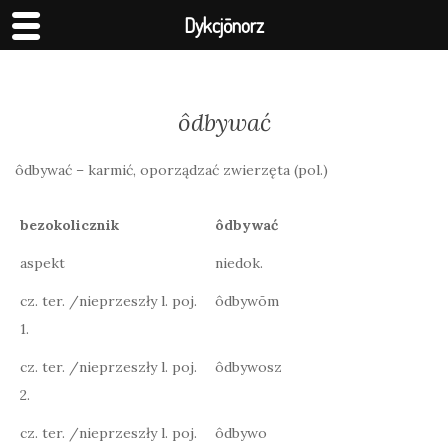
Dykcjōnorz
ôdbywać
ôdbywać – karmić, oporządzać zwierzęta (pol.)
bezokolicznik
ôdbywać
aspekt
niedok.
cz. ter. /nieprzeszły l. poj.
ôdbywōm
1.
cz. ter. /nieprzeszły l. poj.
ôdbywosz
2.
cz. ter. /nieprzeszły l. poj.
ôdbywo