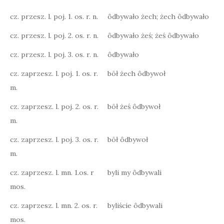
cz. przesz. l. poj. 1. os. r. n.
ôdbywało żech; żech ôdbywało
cz. przesz. l. poj. 2. os. r. n.
ôdbywało żeś; żeś ôdbywało
cz. przesz. l. poj. 3. os. r. n.
ôdbywało
cz. zaprzesz. l. poj. 1. os. r.
bōł żech ôdbywoł
m.
cz. zaprzesz. l. poj. 2. os. r.
bōł żeś ôdbywoł
m.
cz. zaprzesz. l. poj. 3. os. r.
bōł ôdbywoł
m.
cz. zaprzesz. l. mn. 1.os. r
byli my ôdbywali
mos.
cz. zaprzesz. l. mn. 2. os. r.
byliście ôdbywali
mos.