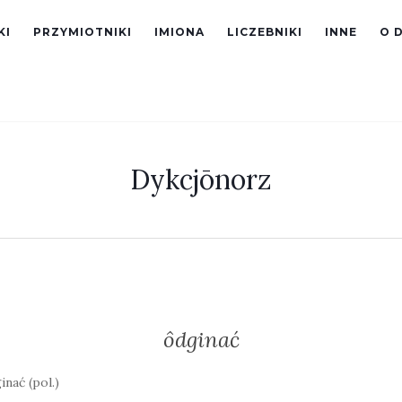
KI
PRZYMIOTNIKI
IMIONA
LICZEBNIKI
INNE
O 
Dykcjōnorz
ôdginać
inać (pol.)