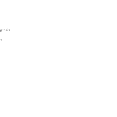
ginała
ła