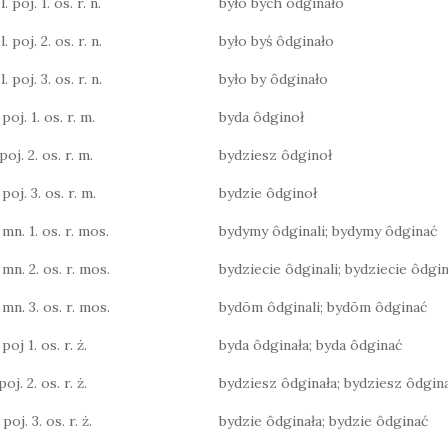
 poj. 1. os. r. n.
było bych ôdginało
 poj. 2. os. r. n.
było byś ôdginało
 poj. 3. os. r. n.
było by ôdginało
poj. 1. os. r. m.
byda ôdginoł
poj. 2. os. r. m.
bydziesz ôdginoł
poj. 3. os. r. m.
bydzie ôdginoł
 mn. 1. os. r. mos.
bydymy ôdginali; bydymy ôdginać
 mn. 2. os. r. mos.
bydziecie ôdginali; bydziecie ôdgi
 mn. 3. os. r. mos.
bydōm ôdginali; bydōm ôdginać
poj 1. os. r. ż.
byda ôdginała; byda ôdginać
oj. 2. os. r. ż.
bydziesz ôdginała; bydziesz ôdgin
poj. 3. os. r. ż.
bydzie ôdginała; bydzie ôdginać