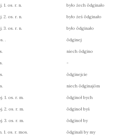
 1. os. r. n.
było żech ôdginało
 2. os. r. n.
było żeś ôdginało
 3. os. r. n.
było ôdginało
s. .
ôdginej
s.
niech ôdgino
s.
-
s.
ôdginejcie
s.
niech ôdginajōm
j. 1. os. r. m.
ôdginoł bych
j. 2. os. r. m.
ôdginoł byś
j. 3. os. r. m.
ôdginoł by
n. 1. os. r. mos.
ôdginali by my