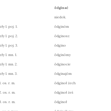
ôdginać
niedok.
y l. poj. 1.
ôdginōm
ły l. poj. 2.
ôdginosz
ły l. poj. 3.
ôdgino
ły l. mn. 1.
ôdginōmy
ły l. mn. 2.
ôdginocie
ły l. mn. 3.
ôdginajōm
. os. r. m.
ôdginoł żech
. os. r. m.
ôdginoł żeś
. os. r. m.
ôdginoł