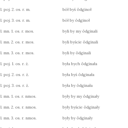
. poj. 2. os. r. m.
bōł byś ôdginoł
. poj. 3. os. r. m.
bōł by ôdginoł
. mn. 1. os. r. mos.
byli by my ôdginali
l. mn. 2. os. r. mos.
byli byście ôdginali
l. mn. 3. os. r. mos.
byli by ôdginali
 poj. 1. os. r. ż.
była bych ôdginała
 poj. 2. os. r. ż.
była byś ôdginała
 poj. 3. os. r. ż.
była by ôdginała
l. mn. 1. os. r. nmos.
były by my ôdginały
l. mn. 2. os. r. nmos.
były byście ôdginały
l. mn. 3. os. r. nmos.
były by ôdginały