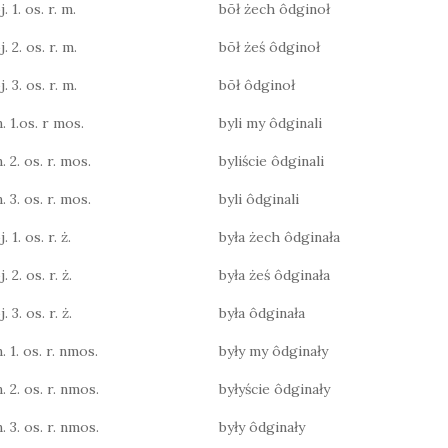
. 1. os. r. m.
bōł żech ôdginoł
. 2. os. r. m.
bōł żeś ôdginoł
. 3. os. r. m.
bōł ôdginoł
. 1.os. r mos.
byli my ôdginali
. 2. os. r. mos.
byliście ôdginali
. 3. os. r. mos.
byli ôdginali
 1. os. r. ż.
była żech ôdginała
 2. os. r. ż.
była żeś ôdginała
 3. os. r. ż.
była ôdginała
. 1. os. r. nmos.
były my ôdginały
. 2. os. r. nmos.
byłyście ôdginały
. 3. os. r. nmos.
były ôdginały