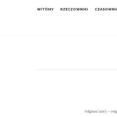
WITŌMY
RZECZOWNIKI
CZASOWNI
ôdginać (sie) – odg