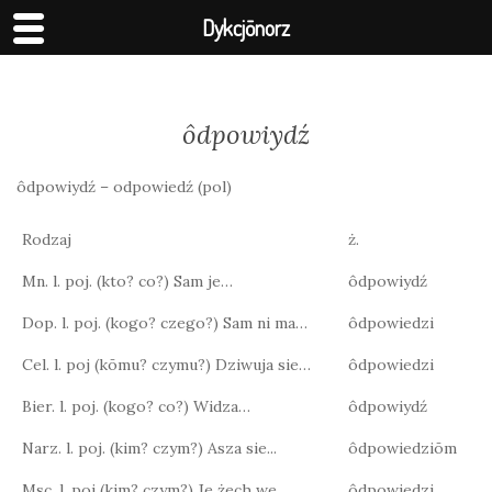
Dykcjōnorz
ôdpowiydź
ôdpowiydź – odpowiedź (pol)
Rodzaj
ż.
Mn. l. poj. (kto? co?) Sam je…
ôdpowiydź
Dop. l. poj. (kogo? czego?) Sam ni ma…
ôdpowiedzi
Cel. l. poj (kōmu? czymu?) Dziwuja sie…
ôdpowiedzi
Bier. l. poj. (kogo? co?) Widza…
ôdpowiydź
Narz. l. poj. (kim? czym?) Asza sie...
ôdpowiedziōm
Msc. l. poj (kim? czym?) Je żech we…
ôdpowiedzi