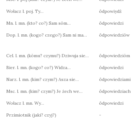
Wołacz l. poj. Ty…
ôdpowiydź
Mn. l. mn. (kto? co?) Sam sōm…
ôdpowiedzi
Dop. l. mn. (kogo? czego?) Sam ni ma…
ôdpowiedziōw
Cel. l. mn. (kōmu? czymu?) Dziwuja sie…
ôdpowiedziōm
Bier. l. mn. (kogo? co?) Widza…
ôdpowiedzi
Narz. l. mn. (kim? czym?) Asza sie…
ôdpowiedziami
Msc. l. mn. (kim? czym?) Je żech we…
ôdpowiedziach
Wołacz l. mn. Wy…
ôdpowiedzi
Przimiotnik (jaki? czyj?)
-