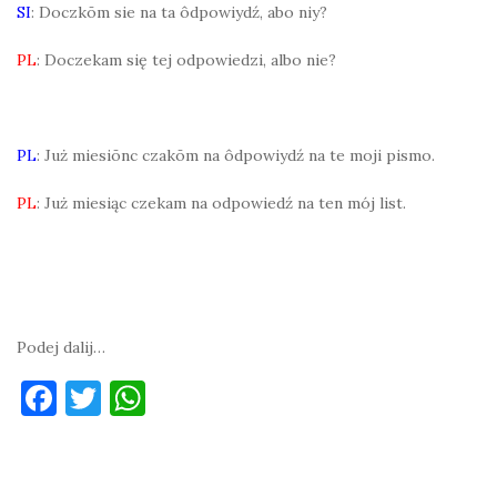
SI
: Doczkōm sie na ta ôdpowiydź, abo niy?
PL
: Doczekam się tej odpowiedzi, albo nie?
PL
: Już miesiōnc czakōm na ôdpowiydź na te moji pismo.
PL
: Już miesiąc czekam na odpowiedź na ten mój list.
Podej dalij…
F
T
W
a
w
h
c
it
at