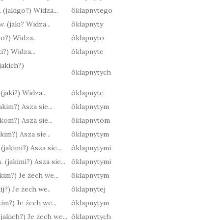
. (jakigo?) Widza...
ôklapnytego
w. (jaki? Widza...
ôklapnyty
ako?) Widza..
ôklapnyto
aki?) Widza...
ôklapnyte
(jakich?)
ôklapnytych
(jaki?) Widza...
ôklapnyte
jakim?) Asza sie...
ôklapnytym
jakom?) Asza sie...
ôklapnytōm
jakim?) Asza sie...
ôklapnytym
 (jakimi?) Asza sie...
ôklapnytymi
. (jakimi?) Asza sie...
ôklapnytymi
jakim?) Je żech we...
ôklapnytym
akij?) Je żech we..
ôklapnytej
akim?) Je żech we...
ôklapnytym
(jakich?) Je żech we...
ôklapnytych