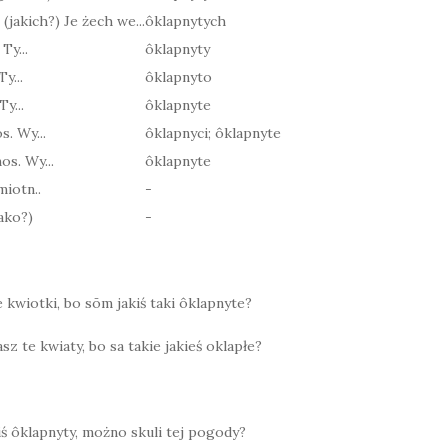
 (jakich?) Je żech we...
ôklapnytych
Ty...
ôklapnyty
Ty...
ôklapnyto
Ty...
ôklapnyte
s. Wy...
ôklapnyci; ôklapnyte
os. Wy...
ôklapnyte
iotn..
-
ako?)
-
e kwiotki, bo sōm jakiś taki ôklapnyte?
sz te kwiaty, bo sa takie jakieś oklapłe?
kiś ôklapnyty, możno skuli tej pogody?