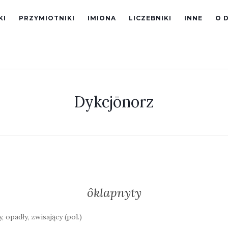
KI
PRZYMIOTNIKI
IMIONA
LICZEBNIKI
INNE
O 
Dykcjōnorz
ôklapnyty
, opadły, zwisający (pol.)