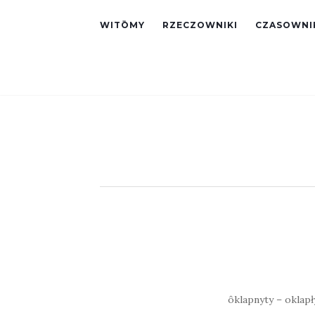
WITŌMY
RZECZOWNIKI
CZASOWNI
ôklapnyty – oklapły