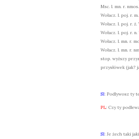
Msc. l. mn. r. nmos.
Wołacz. l. poj. r. m. 
Wołacz. l. poj. r. ż. 
Wołacz. l. poj. r. n. 
Wołacz. l. mn. r. mo
Wołacz. l. mn. r. nm
stop. wyższy przym
przysłówek (jak? j
SI
: Podlywosz ty t
PL
: Czy ty podlewa
SI
: Je żech taki ja