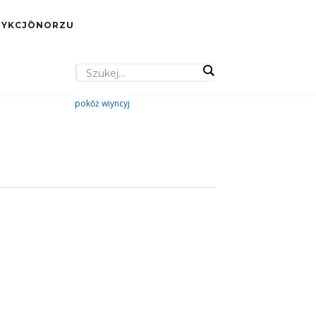
DYKCJŌNORZU
pokŏż wiyncyj