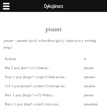
Dykcjōnorz
pisani
pisani – pisanie (pol.); schreiben (ger.); zápis (cze.); writing
(eng.)
Rodzaj
n.
Mn. l. poj. (kto? co?) Sam je…
pisani
Dop. l. poj. (kogo? czego?) Sam ni ma…
pisanio
Cel. l. poj (kōmu? czymu?) Dziwuja sie…
pisaniu
Bier. l. poj. (kogo? co?) Widza…
pisani
Narz. l. poj. (kim? czym?) Asza sie...
pisaniym