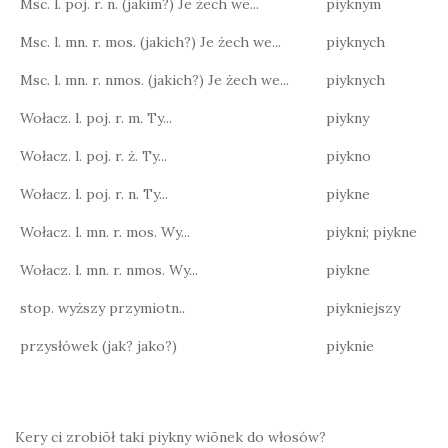
Msc. l. poj. r. n. (jakim?) Je żech we...
piyknym
Msc. l. mn. r. mos. (jakich?) Je żech we...
piyknych
Msc. l. mn. r. nmos. (jakich?) Je żech we...
piyknych
Wołacz. l. poj. r. m. Ty...
piykny
Wołacz. l. poj. r. ż. Ty...
piykno
Wołacz. l. poj. r. n. Ty...
piykne
Wołacz. l. mn. r. mos. Wy...
piykni; piykne
Wołacz. l. mn. r. nmos. Wy...
piykne
stop. wyższy przymiotn..
piykniejszy
przysłówek (jak? jako?)
piyknie
Kery ci zrobiōł taki piykny wiōnek do włosów?