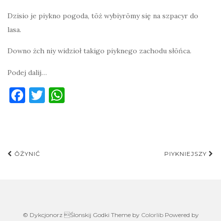
Dzisio je piykno pogoda, tōż wybiyrōmy się na szpacyr do
lasa.
Downo żch niy widzioł takigo piyknego zachodu słōńca.
Podej dalij…
F
T
W
a
w
h
c
it
at
e
te
s
Post
b
r
A
ÔŻYNIĆ
PIYKNIEJSZY
navigation
o
p
o
p
k
© Dykcjonorz Ślonskij Godki Theme by
Colorlib
Powered by