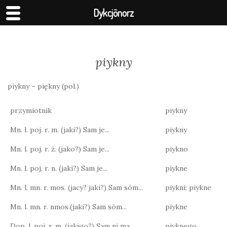
Dykcjōnorz
piykny
piykny – piękny (pol.)
przymiotnik
piykny
Mn. l. poj. r. m. (jaki?) Sam je...
piykny
Mn. l. poj. r. ż. (jako?) Sam je...
piykno
Mn. l. poj. r. n. (jaki?) Sam je...
piykne
Mn. l. mn. r. mos. (jacy? jaki?) Sam sōm...
piykni; piykne
Mn. l. mn. r. nmos.(jaki?) Sam sōm...
piykne
Dop. l. poj. r. m. (jakigo?) Sam ni ma...
piyknego