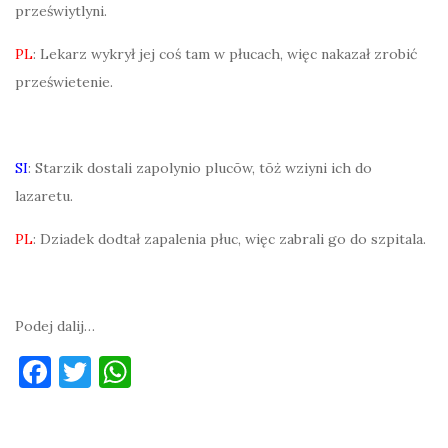
przeświytlyni.
PL
: Lekarz wykrył jej coś tam w płucach, więc nakazał zrobić
prześwietenie.
SI
: Starzik dostali zapolynio plucōw, tōż wziyni ich do
lazaretu.
PL
: Dziadek dodtał zapalenia płuc, więc zabrali go do szpitala.
Podej dalij…
F
T
W
a
w
h
c
it
at