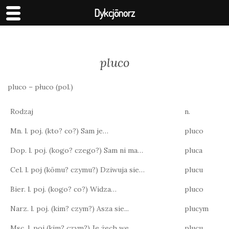
Dykcjōnorz
pluco
pluco – płuco (pol.)
Rodzaj
n.
Mn. l. poj. (kto? co?) Sam je…
pluco
Dop. l. poj. (kogo? czego?) Sam ni ma…
pluca
Cel. l. poj (kōmu? czymu?) Dziwuja sie…
plucu
Bier. l. poj. (kogo? co?) Widza…
pluco
Narz. l. poj. (kim? czym?) Asza sie...
plucym
Msc. l. poj (kim? czym?) Je żech we…
plucu