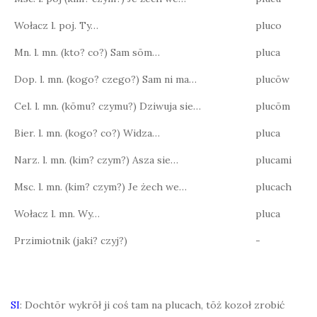
Wołacz l. poj. Ty…
pluco
Mn. l. mn. (kto? co?) Sam sōm…
pluca
Dop. l. mn. (kogo? czego?) Sam ni ma…
plucōw
Cel. l. mn. (kōmu? czymu?) Dziwuja sie…
plucōm
Bier. l. mn. (kogo? co?) Widza…
pluca
Narz. l. mn. (kim? czym?) Asza sie…
plucami
Msc. l. mn. (kim? czym?) Je żech we…
plucach
Wołacz l. mn. Wy…
pluca
Przimiotnik (jaki? czyj?)
-
SI
: Dochtōr wykrōł ji coś tam na plucach, tōż kozoł zrobić