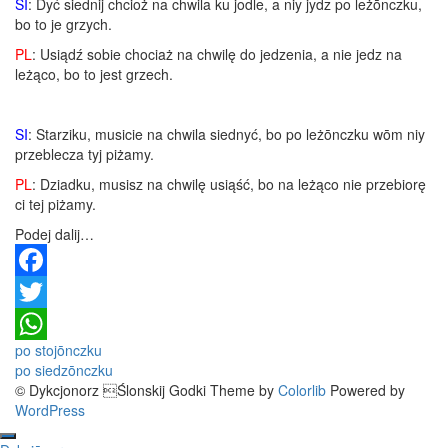
SI
: Dyć siednij chcioż na chwila ku jodle, a niy jydz po leżōnczku,
bo to je grzych.
PL
: Usiądź sobie chociaż na chwilę do jedzenia, a nie jedz na
leżąco, bo to jest grzech.
SI
: Starziku, musicie na chwila siednyć, bo po leżōnczku wōm niy
przeblecza tyj piżamy.
PL
: Dziadku, musisz na chwilę usiąść, bo na leżąco nie przebiorę
ci tej piżamy.
Podej dalij…
Facebook
Twitter
Post
po stojōnczku
WhatsApp
po siedzōnczku
navigation
© Dykcjonorz Ślonskij Godki Theme by
Colorlib
Powered by
WordPress