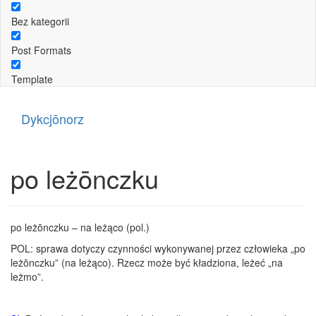
Bez kategorii
Post Formats
Template
Dykcjōnorz
po leżōnczku
po leżōnczku – na leżąco (pol.)
POL: sprawa dotyczy czynności wykonywanej przez człowieka „po
leżōnczku” (na leżąco). Rzecz może być kładziona, leżeć „na
leżmo”.