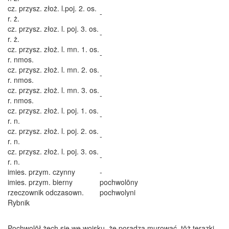
cz. przysz. złoż. l.poj. 2. os.
-
r. ż.
cz. przysz. złoz. l. poj. 3. os.
-
r. ż.
cz. przysz. złoż. l. mn. 1. os.
-
r. nmos.
cz. przysz. złoż. l. mn. 2. os.
-
r. nmos.
cz. przysz. złoż. l. mn. 3. os.
-
r. nmos.
cz. przysz. złoż. l. poj. 1. os.
-
r. n.
cz. przysz. złoż. l. poj. 2. os.
-
r. n.
cz. przysz. złoż. l. poj. 3. os.
-
r. n.
imies. przym. czynny
-
imies. przym. bierny
pochwolōny
rzeczownik odczasown.
pochwolyni
Rybnik
Pochwolōł żech sie we wojsku, że poradza murować, tōż terazki