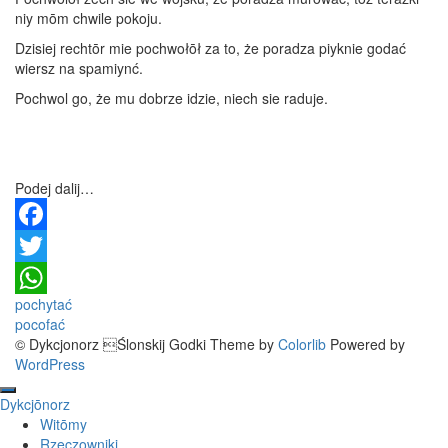
niy mōm chwile pokoju.
Dzisiej rechtōr mie pochwołōł za to, że poradza piyknie godać
wiersz na spamiynć.
Pochwol go, że mu dobrze idzie, niech sie raduje.
Podej dalij…
Facebook
Twitter
Post
pochytać
WhatsApp
pocofać
navigation
© Dykcjonorz Ślonskij Godki Theme by
Colorlib
Powered by
WordPress
Dykcjōnorz
Witōmy
Rzeczowniki