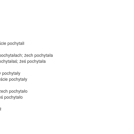
ście pochytali
pochytałach; żech pochytała
ochytałaś; żeś pochytała
y pochytały
eście pochytały
żech pochytało
eś pochytało
ł