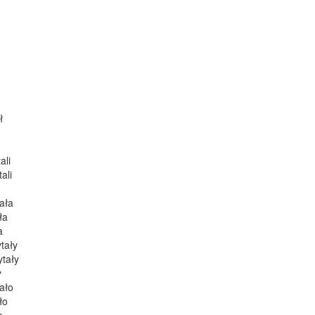
ł
ali
ali
ała
ła
a
tały
ytały
y
ało
ło