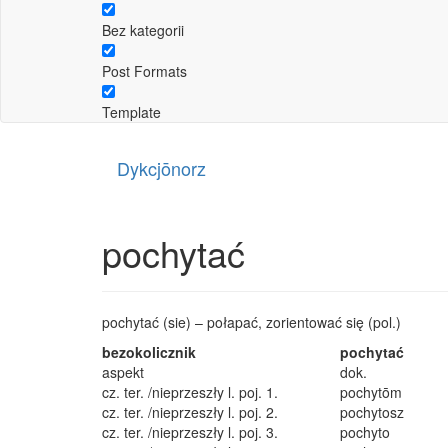
Bez kategorii
Post Formats
Template
Dykcjōnorz
pochytać
pochytać (sie) – połapać, zorientować się (pol.)
bezokolicznik
pochytać
aspekt
dok.
cz. ter. /nieprzeszły l. poj. 1.
pochytōm
cz. ter. /nieprzeszły l. poj. 2.
pochytosz
cz. ter. /nieprzeszły l. poj. 3.
pochyto