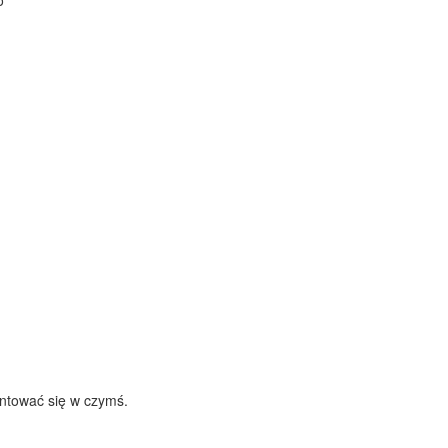
o
entować się w czymś.