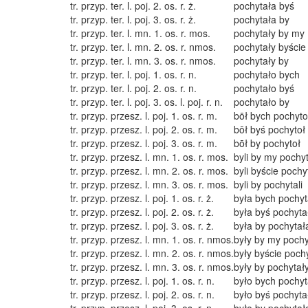
tr. przyp. ter. l. poj. 2. os. r. ż.
pochytała byś
tr. przyp. ter. l. poj. 3. os. r. ż.
pochytała by
tr. przyp. ter. l. mn. 1. os. r. mos.
pochytały by my
tr. przyp. ter. l. mn. 2. os. r. nmos.
pochytały byście
tr. przyp. ter. l. mn. 3. os. r. nmos.
pochytały by
tr. przyp. ter. l. poj. 1. os. r. n.
pochytało bych
tr. przyp. ter. l. poj. 2. os. r. n.
pochytało byś
tr. przyp. ter. l. poj. 3. os. l. poj. r. n.
pochytało by
tr. przyp. przesz. l. poj. 1. os. r. m.
bōł bych pochyto
tr. przyp. przesz. l. poj. 2. os. r. m.
bōł byś pochytoł
tr. przyp. przesz. l. poj. 3. os. r. m.
bōł by pochytoł
tr. przyp. przesz. l. mn. 1. os. r. mos.
byli by my pochyt
tr. przyp. przesz. l. mn. 2. os. r. mos.
byli byście pochyt
tr. przyp. przesz. l. mn. 3. os. r. mos.
byli by pochytali
tr. przyp. przesz. l. poj. 1. os. r. ż.
była bych pochyt
tr. przyp. przesz. l. poj. 2. os. r. ż.
była byś pochyta
tr. przyp. przesz. l. poj. 3. os. r. ż.
była by pochytał
tr. przyp. przesz. l. mn. 1. os. r. nmos.
były by my pochy
tr. przyp. przesz. l. mn. 2. os. r. nmos.
były byście poch
tr. przyp. przesz. l. mn. 3. os. r. nmos.
były by pochytał
tr. przyp. przesz. l. poj. 1. os. r. n.
było bych pochyt
tr. przyp. przesz. l. poj. 2. os. r. n.
było byś pochyta