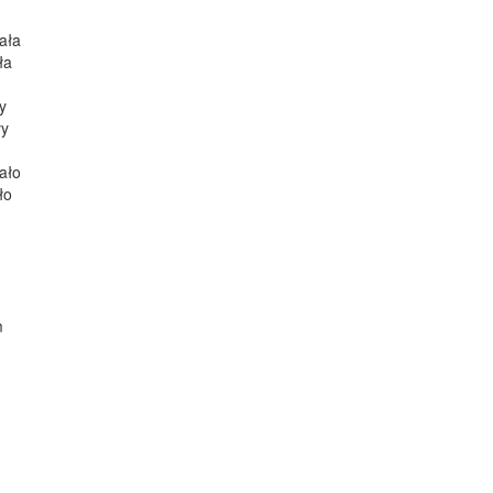
ała
ła
y
ły
ało
ło
m