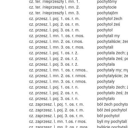
cz. ter. /nieprzeszły l. mn. 1.
pochytōmy
cz. ter. /nieprzeszły l. mn. 2.
pochytocie
cz. ter. /nieprzeszły l. mn. 3.
pochytajōm
cz. przesz. l. poj. 1. os. r. m.
pochytoł żech
cz. przesz. l. poj. 2. os. r. m.
pochytoł żeś
cz. przesz. l. poj. 3. os. r. m.
pochytoł
cz. przesz. l. mn. 1. os. r. mos.
pochytali my
cz. przesz. l. mn. 2. os. r.mos.
pochytaliście; że
cz. przesz. l. mn. 3. os. r. mos.
pochytali
cz. przesz. l. poj. 1. os. r. ż.
pochytała żech; 
cz. przesz. l. poj. 2. os. r. ż.
pochytała żeś; p
cz. przesz. l. poj. 3. os. r. ż.
pochytała
cz. przesz. l. mn. 1. os. r. nmos..
pochytały my; m
cz. przesz. l. mn. 2. os. r. nmos.
pochytałyście; ż
cz. przesz. l. mn. 3. os. r. nmos.
pochytały
cz. przesz. l. poj. 1. os. r. n.
pochytało żech; 
cz. przesz. l. poj. 2. os. r. n.
pochytało żeś; ż
cz. przesz. l. poj. 3. os. r. n.
pochytało
cz. zaprzesz. l. poj. 1. os. r. m.
bōł żech pochyto
cz. zaprzesz. l. poj. 2. os. r. m.
bōł żeś pochytoł
cz. zaprzesz. l. poj. 3. os. r. m.
bōł pochytoł
cz. zaprzesz. l. mn. 1.os. r mos.
byli my pochytali
cz. zaprzesz. l. mn. 2. os. r. mos.
byliście pochytali