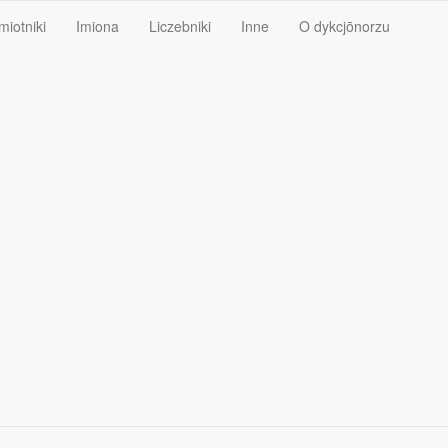
miotniki
Imiona
Liczebniki
Inne
O dykcjōnorzu