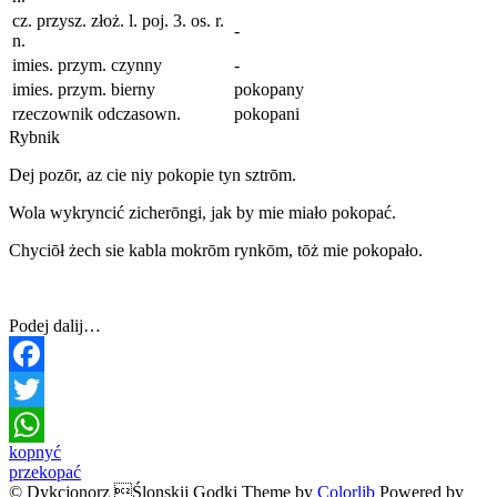
cz. przysz. złoż. l. poj. 3. os. r.
-
n.
imies. przym. czynny
-
imies. przym. bierny
pokopany
rzeczownik odczasown.
pokopani
Rybnik
Dej pozōr, az cie niy pokopie tyn sztrōm.
Wola wykryncić zicherōngi, jak by mie miało pokopać.
Chyciōł żech sie kabla mokrōm rynkōm, tōż mie pokopało.
Podej dalij…
Facebook
Twitter
Post
kopnyć
WhatsApp
przekopać
navigation
© Dykcjonorz Ślonskij Godki Theme by
Colorlib
Powered by