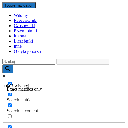
Toggle navigation
Witōmy
Rzeczowniki
Czasowniki
Przymiotniki
Imiona
Liczebniki
Inne
O dykcjōnorzu
pokŏż wiyncyj
Exact matches only
Search in title
Search in content