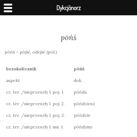
Dykcjōnorz
pōńś
pōńś – pójść, odejść (pol.)
bezokolicznik
pōńś
aspekt
dok.
cz. ter. /nieprzeszły l. poj. 1.
pōńda
cz. ter. /nieprzeszły l. poj. 2.
pōńdziesz
cz. ter. /nieprzeszły l. poj. 3.
pōńdzie
cz. ter. /nieprzeszły l. mn. 1.
pōńdymy