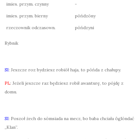
imies. przym. czynny
-
imies. przym. bierny
pōńdzōny
rzeczownik odczasown.
pōńdzyni
Rybnik
SI
: Jeszcze roz bydziesz robiōł haja, to pōńda z chałupy.
PL
: Jeżeli jeszcze raz będziesz robił awanturę, to pójdę z
domu.
SI
: Poszoł żech do sōmsiada na mecz, bo baba chciała ôglōndać
„Klan”.