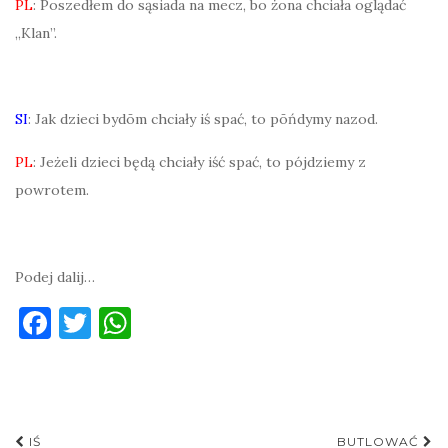
PL
: Poszedłem do sąsiada na mecz, bo żona chciała oglądać
„Klan”.
SI
: Jak dzieci bydōm chciały iś spać, to pōńdymy nazod.
PL
: Jeżeli dzieci będą chciały iść spać, to pójdziemy z
powrotem.
Podej dalij…
F
T
W
a
w
h
c
it
at
e
te
s
Post
IŚ
BUTLOWAĆ