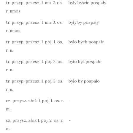
tr. przyp. przesz. l. mn. 2. os.
były byście pospały
r. nmos.
tr. przyp. przesz. l. mn. 3. os.
były by pospały
r. nmos.
tr. przyp. przesz. l. poj. 1. os.
było bych pospało
r. n.
tr. przyp. przesz. l. poj. 2. os.
było byś pospało
r. n.
tr. przyp. przesz. l. poj. 3. os.
było by pospało
r. n.
cz. przysz. złoż. l. poj. 1. os. r.
-
m.
cz. przysz. złoż l. poj. 2. os. r.
-
m.