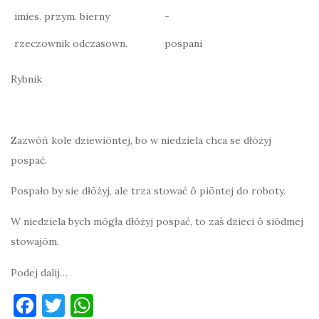
imies. przym. bierny
-
rzeczownik odczasown.
pospani
Rybnik
Zazwōń kole dziewiōntej, bo w niedziela chca se dłōżyj
pospać.
Pospało by sie dłōżyj, ale trza stować ô piōntej do roboty.
W niedziela bych mōgła dłōżyj pospać, to zaś dzieci ô siōdmej
stowajōm.
Podej dalij…
F
T
W