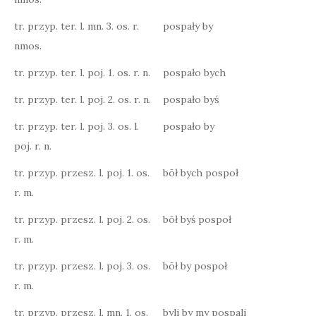
tr. przyp. ter. l. mn. 3. os. r.
pospały by
nmos.
tr. przyp. ter. l. poj. 1. os. r. n.
pospało bych
tr. przyp. ter. l. poj. 2. os. r. n.
pospało byś
tr. przyp. ter. l. poj. 3. os. l.
pospało by
poj. r. n.
tr. przyp. przesz. l. poj. 1. os.
bōł bych pospoł
r. m.
tr. przyp. przesz. l. poj. 2. os.
bōł byś pospoł
r. m.
tr. przyp. przesz. l. poj. 3. os.
bōł by pospoł
r. m.
tr. przyp. przesz. l. mn. 1. os.
byli by my pospali