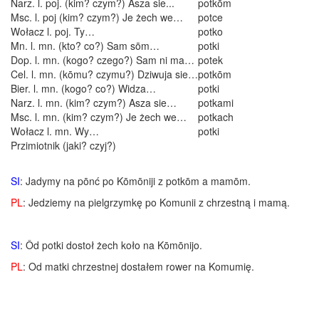
Narz. l. poj. (kim? czym?) Asza sie...
potkōm
Msc. l. poj (kim? czym?) Je żech we…
potce
Wołacz l. poj. Ty…
potko
Mn. l. mn. (kto? co?) Sam sōm…
potki
Dop. l. mn. (kogo? czego?) Sam ni ma…
potek
Cel. l. mn. (kōmu? czymu?) Dziwuja sie…
potkōm
Bier. l. mn. (kogo? co?) Widza…
potki
Narz. l. mn. (kim? czym?) Asza sie…
potkami
Msc. l. mn. (kim? czym?) Je żech we…
potkach
Wołacz l. mn. Wy…
potki
Przimiotnik (jaki? czyj?)
SI
: Jadymy na pōnć po Kōmōniji z potkōm a mamōm.
PL
: Jedziemy na pielgrzymkę po Komunii z chrzestną i mamą.
SI
: Ôd potki dostoł żech koło na Kōmōnijo.
PL
: Od matki chrzestnej dostałem rower na Komumię.