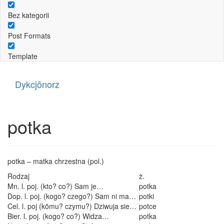
Bez kategorii
Post Formats
Template
Dykcjōnorz
potka
potka – matka chrzestna (pol.)
Rodzaj
ż.
Mn. l. poj. (kto? co?) Sam je…
potka
Dop. l. poj. (kogo? czego?) Sam ni ma…
potki
Cel. l. poj (kōmu? czymu?) Dziwuja sie…
potce
Bier. l. poj. (kogo? co?) Widza…
potka