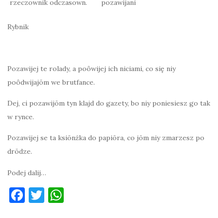
rzeczownik odczasown.
pozawijani
Rybnik
Pozawijej te rolady, a poôwijej ich niciami, co się niy
poôdwijajōm we brutfance.
Dej, ci pozawijōm tyn klajd do gazety, bo niy poniesiesz go tak
w rynce.
Pozawijej se ta ksiōnżka do papiōra, co jōm niy zmarzesz po
drōdze.
Podej dalij…
F
T
W
a
w
h