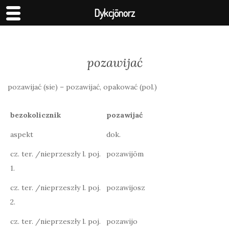
Dykcjōnorz
pozawijać
pozawijać (sie) – pozawijać, opakować (pol.)
bezokolicznik
pozawijać
aspekt
dok.
cz. ter. /nieprzeszły l. poj.
pozawijōm
1.
cz. ter. /nieprzeszły l. poj.
pozawijosz
2.
cz. ter. /nieprzeszły l. poj.
pozawijo