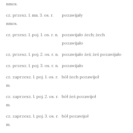
nmos.
cz. przesz. l. mn. 3. os. r.
pozawijały
nmos.
cz. przesz. l. poj. 1. os. r. n.
pozawijało żech; żech
pozawijało
cz. przesz. l. poj. 2. os. r. n.
pozawijało żeś; żeś pozawijało
cz. przesz. l. poj. 3. os. r. n.
pozawijało
cz. zaprzesz. l. poj. 1. os. r.
bōł żech pozawijoł
m.
cz. zaprzesz. l. poj. 2. os. r.
bōł żeś pozawijoł
m.
cz. zaprzesz. l. poj. 3. os. r.
bōł pozawijoł
m.